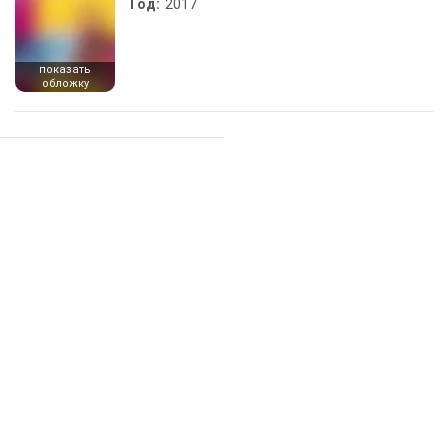
Год:
2017
показать
обложку