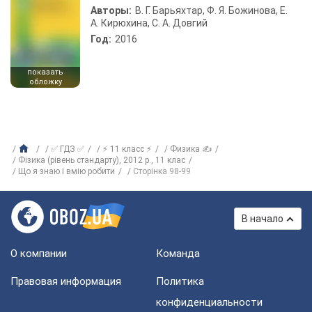
Авторы:
В. Г. Барьяхтар, Ф. Я. Божинова, Е.
А. Кирюхина, С. А. Довгий
Год:
2016
показать
обложку
✅ ГДЗ ✅
⚡ 11 класс ⚡
Физика ✍
Фізика (рівень стандарту), 2012 р., 11 клас
Що я знаю і вмію робити
Сторінка 98-99
В начало
О компании
Команда
Правовая информация
Политика
конфиденциальности