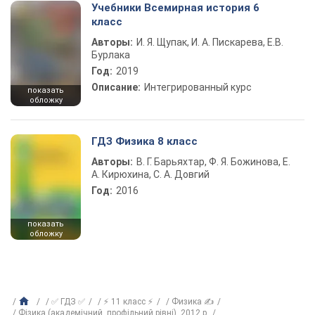
Учебники Всемирная история 6
класс
Авторы:
И. Я. Щупак, И. А. Пискарева, Е.В.
Бурлака
Год:
2019
Описание:
Интегрированный курс
показать
обложку
ГДЗ Физика 8 класс
Авторы:
В. Г. Барьяхтар, Ф. Я. Божинова, Е.
А. Кирюхина, С. А. Довгий
Год:
2016
показать
обложку
✅ ГДЗ ✅
⚡ 11 класс ⚡
Физика ✍
Фізика (академічний, профільний рівні), 2012 р.