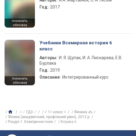
Авторы:
А.А. Мартынюк, О. А. Гисем
Год:
2017
показать
обложку
Учебники Всемирная история 6
класс
Авторы:
И. Я. Щупак, И. А. Пискарева, Е.В.
Бурлака
Год:
2019
Описание:
Интегрированный курс
показать
обложку
✅ ГДЗ ✅
⚡ 11 класс ⚡
Физика ✍
Фізика (академічний, профільний рівні), 2012 р.
Розділ 1. Електричне поле
Вправа 6