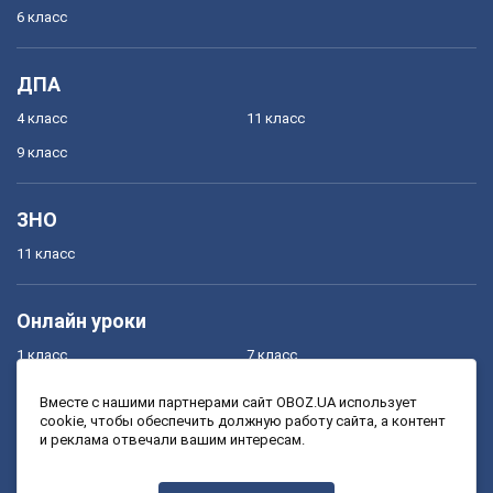
6 класс
ДПА
4 класс
11 класс
9 класс
ЗНО
11 класс
Онлайн уроки
1 класс
7 класс
2 класс
8 класс
Вместе с нашими партнерами сайт OBOZ.UA использует
cookie, чтобы обеспечить должную работу сайта, а контент
3 класс
9 класс
и реклама отвечали вашим интересам.
4 класс
10 класс
5 класс
11 класс