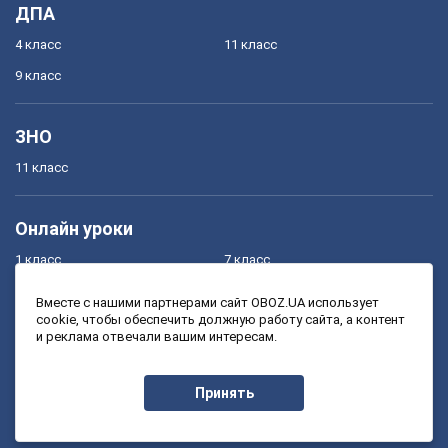
ДПА
4 класс
11 класс
9 класс
ЗНО
11 класс
Онлайн уроки
1 класс
7 класс
2 класс
8 класс
Вместе с нашими партнерами сайт OBOZ.UA использует
cookie, чтобы обеспечить должную работу сайта, а контент
3 класс
9 класс
и реклама отвечали вашим интересам.
4 класс
10 класс
5 класс
11 класс
Принять
6 класс