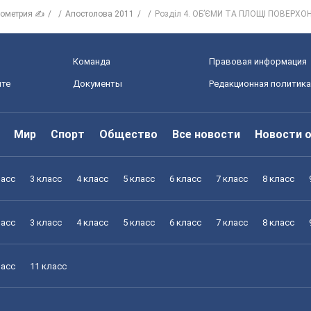
еометрия ✍
Апостолова 2011
Розділ 4. ОБ’ЄМИ ТА ПЛОЩІ ПОВЕРХ
Команда
Правовая информация
йте
Документы
Редакционная политика
Мир
Спорт
Общество
Все новости
Новости 
ласс
3 класс
4 класс
5 класс
6 класс
7 класс
8 класс
ласс
3 класс
4 класс
5 класс
6 класс
7 класс
8 класс
ласс
11 класс