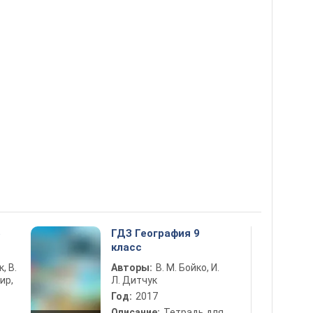
5
ГДЗ География 9
класс
к, В.
Авторы:
В. М. Бойко, И.
ир,
Л. Дитчук
Год:
2017
Описание:
Тетрадь для