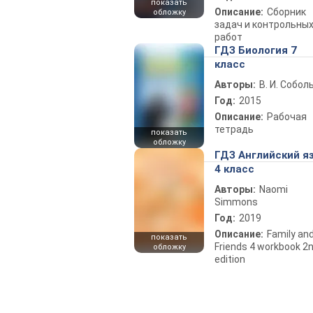
показать
Описание:
Сборник
обложку
задач и контрольны
работ
ГДЗ Биология 7
класс
Авторы:
В. И. Собол
Год:
2015
Описание:
Рабочая
тетрадь
показать
обложку
ГДЗ Английский я
4 класс
Авторы:
Naomi
Simmons
Год:
2019
Описание:
Family an
показать
Friends 4 workbook 2
обложку
edition