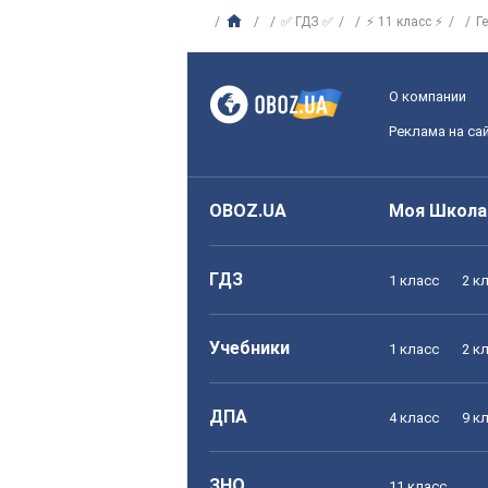
✅ ГДЗ ✅
⚡ 11 класс ⚡
Г
О компании
Реклама на са
OBOZ.UA
Моя Школа
ГДЗ
1 класс
2 к
Учебники
1 класс
2 к
ДПА
4 класс
9 к
ЗНО
11 класс