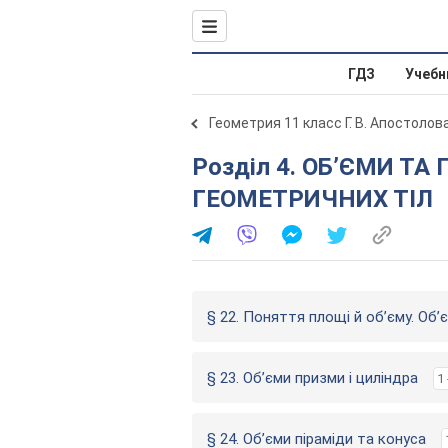
ГДЗ
Учебн
Геометрия 11 класс Г. В. Апостолов
Розділ 4. ОБ’ЄМИ ТА ПЛОЩІ ПОВЕРХОНЬ
ГЕОМЕТРИЧНИХ ТІЛ
§ 22. Поняття площі й об’єму. Об
§ 23. Об’єми призми і циліндра
1 
§ 24. Об’єми піраміди та конуса