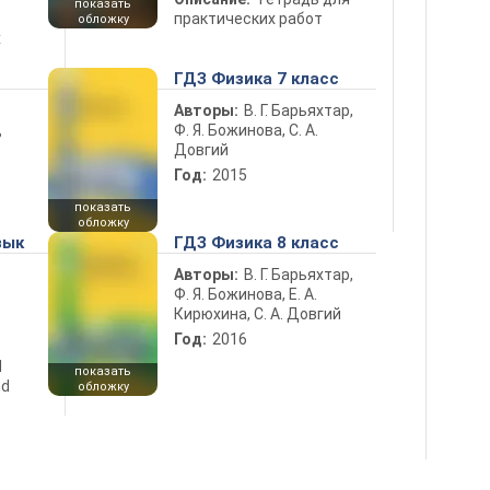
показать
практических работ
обложку
х
ГДЗ Физика 7 класс
Авторы:
В. Г. Барьяхтар,
Ф. Я. Божинова, С. А.
ь
Довгий
Год:
2015
показать
обложку
зык
ГДЗ Физика 8 класс
Авторы:
В. Г. Барьяхтар,
Ф. Я. Божинова, Е. А.
Кирюхина, С. А. Довгий
Год:
2016
d
показать
nd
обложку