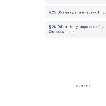
§ 25. Об’єми кулі та її частин. Пл
§ 26. Об’єм тіла, утвореного обер
Сімпсона
1 - 6