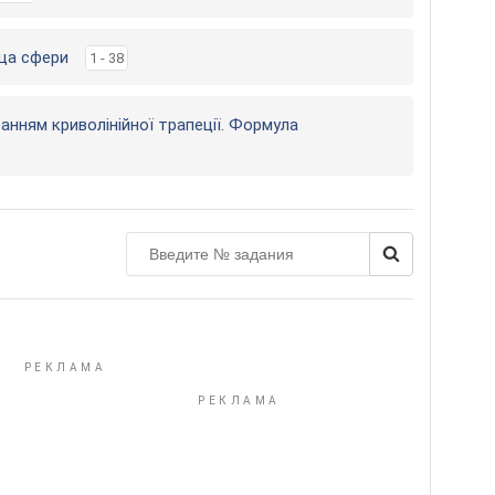
оща сфери
1 - 38
танням криволінійної трапеції. Формула