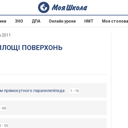
ики
ЗНО
ДПА
Онлайн уроки
НМТ
Моя столов
а 2011
’єм прямокутного паралелепіпеда
1 - 16
- 38
1 - 55