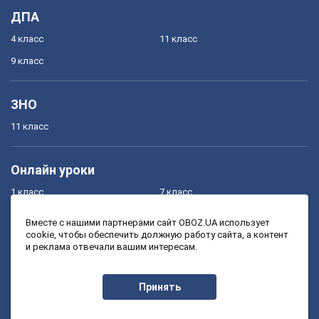
ДПА
4 класс
11 класс
9 класс
ЗНО
11 класс
Онлайн уроки
1 класс
7 класс
2 класс
8 класс
Вместе с нашими партнерами сайт OBOZ.UA использует
cookie, чтобы обеспечить должную работу сайта, а контент
3 класс
9 класс
и реклама отвечали вашим интересам.
4 класс
10 класс
5 класс
11 класс
Принять
6 класс