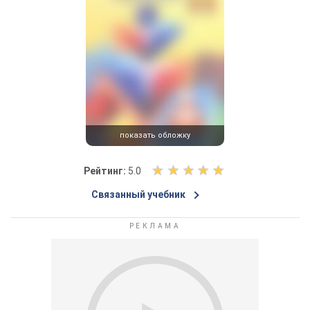
показать обложку
О
Рейтинг:
5.0
ц
Связанный учебник
е
н
и
т
е
к
н