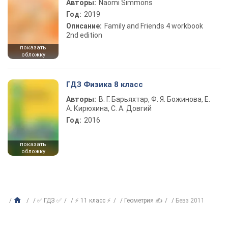
Авторы:
Naomi Simmons
Год:
2019
Описание:
Family and Friends 4 workbook
2nd edition
показать
обложку
ГДЗ Физика 8 класс
Авторы:
В. Г. Барьяхтар, Ф. Я. Божинова, Е.
А. Кирюхина, С. А. Довгий
Год:
2016
показать
обложку
✅ ГДЗ ✅
⚡ 11 класс ⚡
Геометрия ✍
Бевз 2011