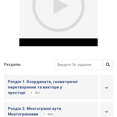
и
г
у
Разделы
Play Video
Розділ 1. Координати, геометричні
перетворення та вектори у
просторі
1 - 507
Розділ 2. Многогранні кути.
Многогранники
1 - 893