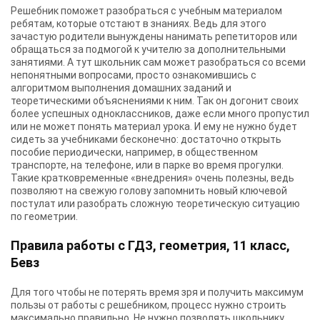
Решебник поможет разобраться с учебным материалом
ребятам, которые отстают в знаниях. Ведь для этого
зачастую родители вынуждены нанимать репетиторов или
обращаться за подмогой к учителю за дополнительными
занятиями. А тут школьник сам может разобраться со всеми
непонятными вопросами, просто ознакомившись с
алгоритмом выполнения домашних заданий и
теоретическими объяснениями к ним. Так он догонит своих
более успешных одноклассников, даже если много пропустил
или не может понять материал урока. И ему не нужно будет
сидеть за учебниками бесконечно: достаточно открыть
пособие периодически, например, в общественном
транспорте, на телефоне, или в парке во время прогулки.
Такие кратковременные «внедрения» очень полезны, ведь
позволяют на свежую голову запомнить новый ключевой
постулат или разобрать сложную теоретическую ситуацию
по геометрии.
Правила работы с ГДЗ, геометрия, 11 класс,
Бевз
Для того чтобы не потерять время зря и получить максимум
пользы от работы с решебником, процесс нужно строить
максимально правильно. Не нужно позволять школьнику,