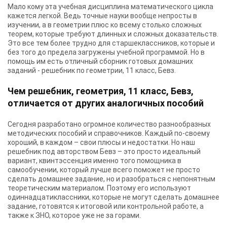
Мало кому эта учебная дисциплина математического цикла
кажется легкой. Ведь точные науки вообще непросты в
изучении, а в геометрии плюс ко всему столько сложных
теорем, которые требуют длинных и сложных доказательств.
Это все тем более трудно для старшеклассников, которые и
без того до предела загружены учебной программой. Но в
помощь им есть отличный сборник готовых домашних
заданий -
решебник по геометрии, 11 класс, Бевз
.
Чем решебник, геометрия, 11 класс, Бевз,
отличается от других аналогичных пособий
Сегодня разработано огромное количество разнообразных
методических пособий и справочников. Каждый по-своему
хороший, в каждом – свои плюсы и недостатки. Но наш
решебник под авторством Бевз – это просто идеальный
вариант, квинтэссенция именно того помощника в
самообучении, который лучше всего поможет не просто
сделать домашнее задание, но и разобраться с непонятным
теоретическим материалом. Поэтому его используют
одиннадцатиклассники, которые не могут сделать домашнее
задание, готовятся к итоговой или контрольной работе, а
также к ЗНО, которое уже не за горами.