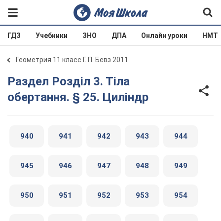
ГДЗ
Учебники
ЗНО
ДПА
Онлайн уроки
НМТ
Геометрия 11 класс Г. П. Бевз 2011
Раздел Розділ 3. Тіла
обертання. § 25. Циліндр
940
941
942
943
944
945
946
947
948
949
950
951
952
953
954