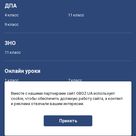
ДПА
4 класс
11 класс
9 класс
ЗНО
11 класс
Онлайн уроки
1 класс
7 класс
2 класс
8 класс
Вместе с нашими партнерами сайт OBOZ.UA использует
cookie, чтобы обеспечить должную работу сайта, а контент
3 класс
9 класс
и реклама отвечали вашим интересам.
4 класс
10 класс
5 класс
11 класс
Принять
6 класс