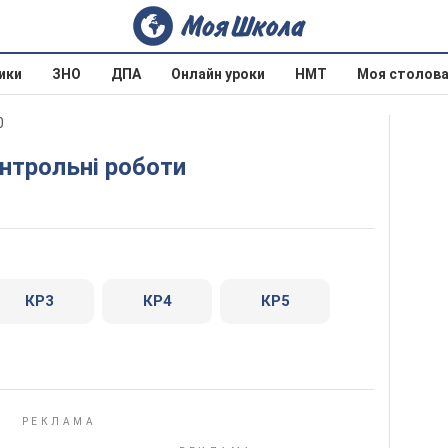
ики
ЗНО
ДПА
Онлайн уроки
НМТ
Моя столов
0
онтрольні роботи
КР3
КР4
КР5