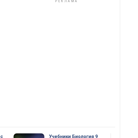
сс
Учебники Биология 9