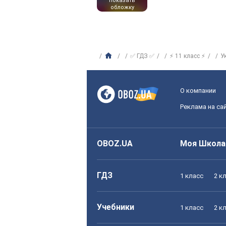
показать
обложку
✅ ГДЗ ✅
⚡ 11 класс ⚡
У
О компании
Реклама на са
OBOZ.UA
Моя Школа
ГДЗ
1 класс
2 к
Учебники
1 класс
2 к