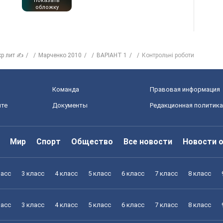
показать
обложку
кр лит ✍
Марченко 2010
ВАРІАНТ 1
Контрольні роботи
Команда
Правовая информация
йте
Документы
Редакционная политика
Мир
Спорт
Общество
Все новости
Новости 
ласс
3 класс
4 класс
5 класс
6 класс
7 класс
8 класс
ласс
3 класс
4 класс
5 класс
6 класс
7 класс
8 класс