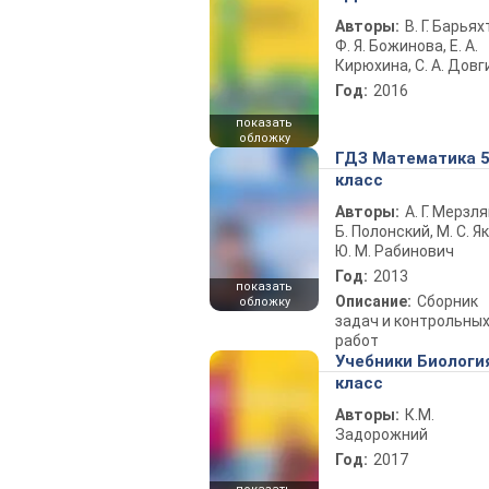
Авторы:
В. Г. Барьях
Ф. Я. Божинова, Е. А.
Кирюхина, С. А. Довг
Год:
2016
показать
обложку
ГДЗ Математика 
класс
Авторы:
А. Г. Мерзля
Б. Полонский, М. С. Як
Ю. М. Рабинович
Год:
2013
показать
Описание:
Сборник
обложку
задач и контрольны
работ
Учебники Биологи
класс
Авторы:
К.М.
Задорожний
Год:
2017