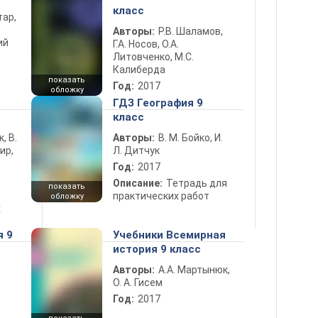
класс
тар,
Авторы:
Р.В. Шаламов,
ий
Г.А. Носов, О.А.
Литовченко, М.С.
Калиберда
показать
Год:
2017
обложку
5
ГДЗ География 9
класс
к, В.
Авторы:
В. М. Бойко, И.
ир,
Л. Дитчук
Год:
2017
Описание:
Тетрадь для
показать
практических работ
обложку
х
я 9
Учебники Всемирная
история 9 класс
Авторы:
А.А. Мартынюк,
О. А. Гисем
Год:
2017