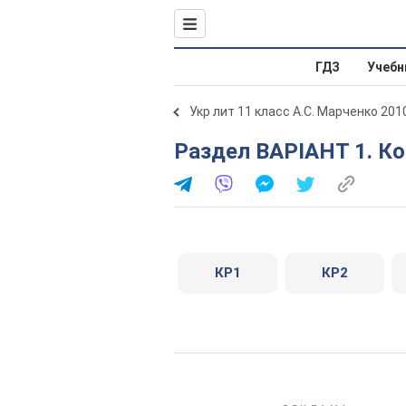
ГДЗ
Учебн
Укр лит 11 класс А.С. Марченко 201
Раздел ВАРІАНТ 1. К
КР1
КР2