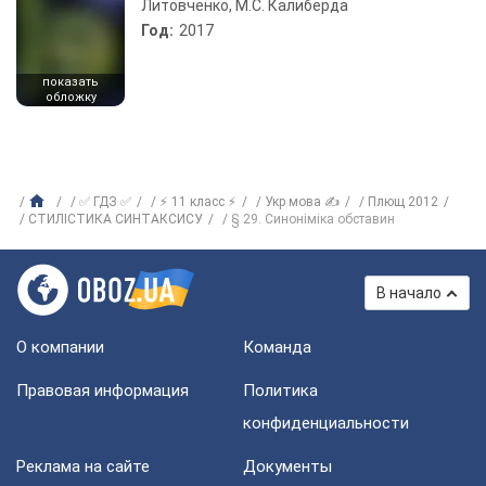
Литовченко, М.С. Калиберда
Год:
2017
показать
обложку
✅ ГДЗ ✅
⚡ 11 класс ⚡
Укр мова ✍
Плющ 2012
СТИЛІСТИКА СИНТАКСИСУ
§ 29. Синоніміка обставин
В начало
О компании
Команда
Правовая информация
Политика
конфиденциальности
Реклама на сайте
Документы