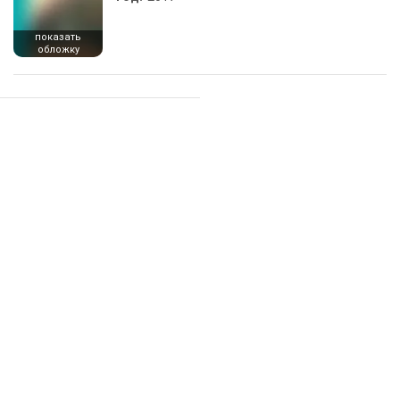
показать
обложку