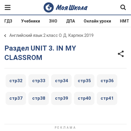
ГДЗ
Учебники
ЗНО
ДПА
Онлайн уроки
НМТ
Английский язык 2 класс О. Д. Карпюк 2019
Раздел UNIT 3. IN MY
CLASSROM
стр32
стр33
стр34
стр35
стр36
стр37
стр38
стр39
стр40
стр41