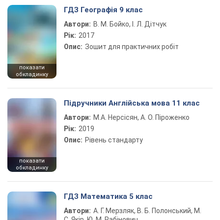
ГДЗ Географія 9 клас
Автори:
В. М. Бойко, І. Л. Дітчук
Рік:
2017
Опис:
Зошит для практичних робіт
показати
обкладинку
Підручники Англійська мова 11 клас
Автори:
М.А. Нерсісян, А. О. Піроженко
Рік:
2019
Опис:
Рівень стандарту
показати
обкладинку
ГДЗ Математика 5 клас
Автори:
А. Г. Мерзляк, В. Б. Полонський, М.
С. Якір, Ю. М. Рабінович