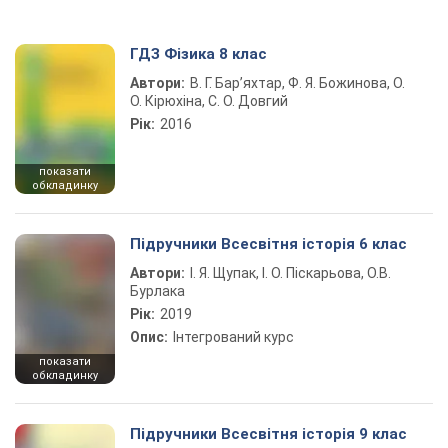
ГДЗ Фізика 8 клас
Автори:
В. Г. Бар’яхтар, Ф. Я. Божинова, О.
О. Кірюхіна, С. О. Довгий
Рік:
2016
показати
обкладинку
Підручники Всесвітня історія 6 клас
Автори:
І. Я. Щупак, І. О. Піскарьова, О.В.
Бурлака
Рік:
2019
Опис:
Інтегрований курс
показати
обкладинку
Підручники Всесвітня історія 9 клас