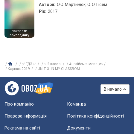
Автори:
О.О. Мартинюк, О. О. Гісем
Рік:
2017
показати
обкладинку
✅ ГДЗ ✅
⚡ 2 клас ⚡
Англійська мова ✍
Карпюк 2019
UNIT 3. IN MY CLASSROM
В начало
Про компанію
Команда
Правова інформація
Політика конфіденційності
Реклама на сайті
Документи