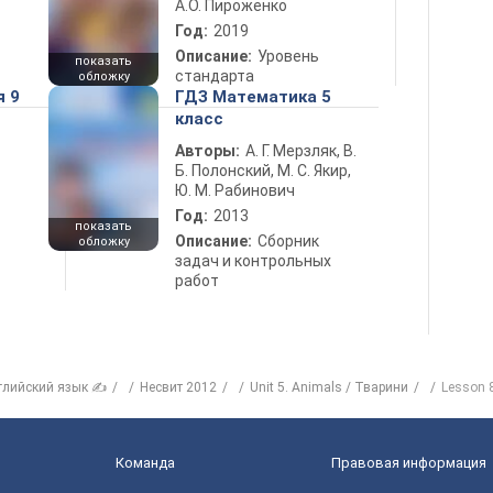
А.О. Пироженко
Год:
2019
Описание:
Уровень
показать
стандарта
обложку
я 9
ГДЗ Математика 5
класс
Авторы:
А. Г. Мерзляк, В.
Б. Полонский, М. С. Якир,
Ю. М. Рабинович
Год:
2013
показать
Описание:
Сборник
обложку
задач и контрольных
работ
глийский язык ✍
Несвит 2012
Unit 5. Animals / Тварини
Lesson 
Команда
Правовая информация