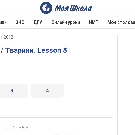
ики
ЗНО
ДПА
Онлайн уроки
НМТ
Моя столов
ит 2012
s / Тварини. Lesson 8
3
4