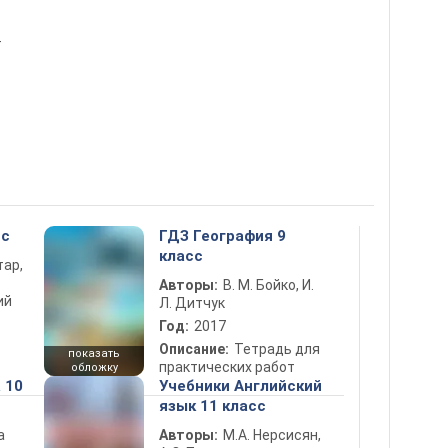
т
сс
ГДЗ География 9
класс
тар,
Авторы:
В. М. Бойко, И.
ий
Л. Дитчук
Год:
2017
Описание:
Тетрадь для
показать
практических работ
обложку
 10
Учебники Английский
язык 11 класс
а
Авторы:
М.А. Нерсисян,