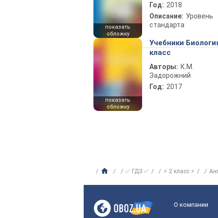
Год:
2018
Описание:
Уровень
стандарта
показать
обложку
Учебники Биологи
класс
Авторы:
К.М.
Задорожний
Год:
2017
показать
обложку
✅ ГДЗ ✅
⚡ 2 класс ⚡
Ан
О компании