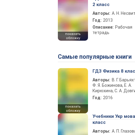
2 класс
Авторы:
А. Н. Несви
Год:
2013
Описание:
Рабочая
тетрадь
показать
обложку
Самые популярные книги
ГДЗ Физика 8 кла
Авторы:
В. Г. Барьях
Ф. Я. Божинова, Е. А.
Кирюхина, С. А. Довг
Год:
2016
показать
обложку
Учебники Укр мова
класс
Авторы:
А. П. Глазов