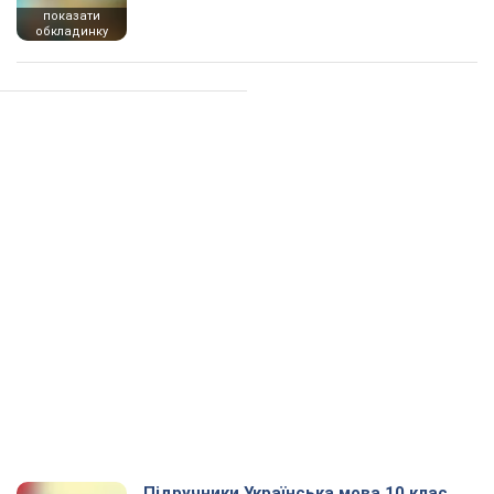
показати
обкладинку
Підручники Українська мова 10 клас