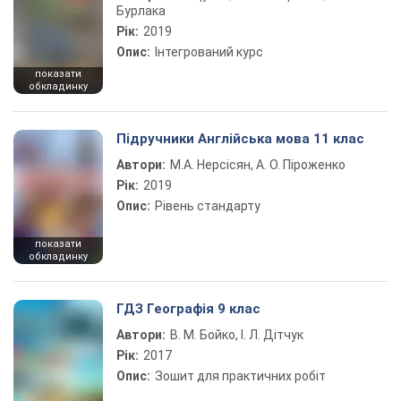
Бурлака
Рік:
2019
Опис:
Інтегрований курс
показати
обкладинку
Підручники Англійська мова 11 клас
Автори:
М.А. Нерсісян, А. О. Піроженко
Рік:
2019
Опис:
Рівень стандарту
показати
обкладинку
ГДЗ Географія 9 клас
Автори:
В. М. Бойко, І. Л. Дітчук
Рік:
2017
Опис:
Зошит для практичних робіт