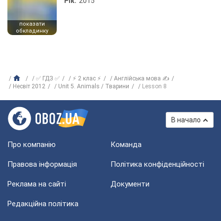
Рік:
2015
показати
обкладинку
✅ ГДЗ ✅
⚡ 2 клас ⚡
Англійська мова ✍
Несвіт 2012
Unit 5. Animals / Тварини
Lesson 8
В начало
Про компанію
Команда
Правова інформація
Політика конфіденційності
Реклама на сайті
Документи
Редакційна політика