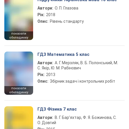
Автори:
О. П. Глазова
Рік:
2018
Опис:
Рівень стандарту
показати
обкладинку
ГДЗ Математика 5 клас
Автори:
А. Г. Мерзляк, В. Б. Полонський, М.
С. Якір, Ю. М. Рабінович
Рік:
2013
Опис:
Збірник задач і контрольних робіт
показати
обкладинку
ГДЗ Фізика 7 клас
Автори:
В. Г. Бар’яхтар, Ф. Я. Божинова, С.
О. Довгий