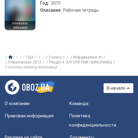
Год:
2015
Описание:
Рабочая тетрадь
показать
обложку
✅ ГДЗ ✅
⚡ 2 класс ⚡
Информатика ✍
Ломаковская 2012
Розділ 4. АЛГОРИТМИ І ВИКОНАВЦІ
Система команд виконавця
В начало
О компании
Команда
Правовая информация
Политика
конфиденциальности
Реклама на сайте
Документы