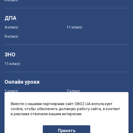
ДПА
4 класс
11 класс
9 класс
ЗНО
11 класс
Онлайн уроки
1 класс
7 класс
2 класс
8 класс
Вместе с нашими партнерами сайт OBOZ.UA использует
cookie, чтобы обеспечить должную работу сайта, а контент
3 класс
9 класс
и реклама отвечали вашим интересам.
4 класс
10 класс
5 класс
11 класс
Принять