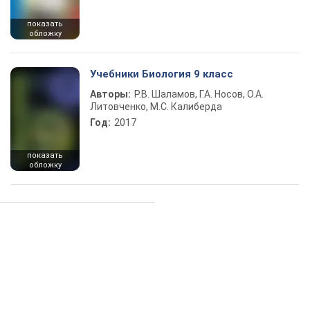
показать
обложку
Учебники Биология 9 класс
Авторы:
Р.В. Шаламов, Г.А. Носов, О.А.
Литовченко, М.С. Калиберда
Год:
2017
показать
обложку