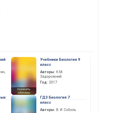
т
кий
Учебники Биология 9
класс
ян,
Авторы:
К.М.
Задорожний
Год:
2017
показать
обложку
зык
ГДЗ Биология 7
класс
Авторы:
В. И. Соболь