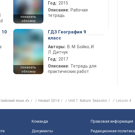
Год:
2015
Описание:
Рабочая
d
тетрадь
показать
nd
обложку
 10
ГДЗ География 9
класс
а
Авторы:
В. М. Бойко, И.
Л. Дитчук
Год:
2017
Описание:
Тетрадь для
показать
практических работ
обложку
глийский язык ✍
Несвит 2014
Unit 1. Nature. Seasons
Lesson 4
Команда
Правовая информация
йте
Документы
Редакционная политика