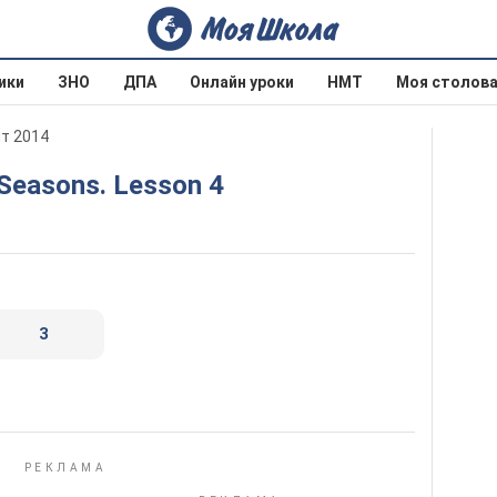
ики
ЗНО
ДПА
Онлайн уроки
НМТ
Моя столов
ит 2014
. Seasons. Lesson 4
3