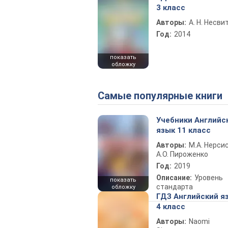
3 класс
Авторы:
А. Н. Несви
Год:
2014
показать
обложку
Самые популярные книги
Учебники Английс
язык 11 класс
Авторы:
М.А. Нерсис
А.О. Пироженко
Год:
2019
Описание:
Уровень
показать
стандарта
обложку
ГДЗ Английский я
4 класс
Авторы:
Naomi