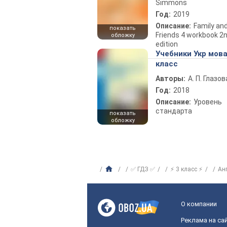
Simmons
Год:
2019
Описание:
Family an
показать
Friends 4 workbook 2
обложку
edition
Учебники Укр мова
класс
Авторы:
А. П. Глазов
Год:
2018
Описание:
Уровень
стандарта
показать
обложку
✅ ГДЗ ✅
⚡ 3 класс ⚡
Ан
О компании
Реклама на са