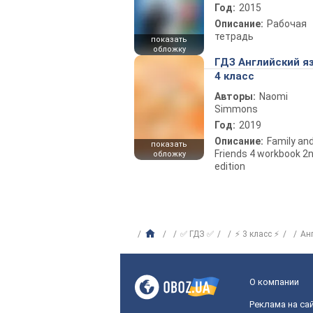
Год:
2015
Описание:
Рабочая
тетрадь
показать
обложку
ГДЗ Английский я
4 класс
Авторы:
Naomi
Simmons
Год:
2019
Описание:
Family an
показать
Friends 4 workbook 2
обложку
edition
✅ ГДЗ ✅
⚡ 3 класс ⚡
Ан
О компании
Реклама на са