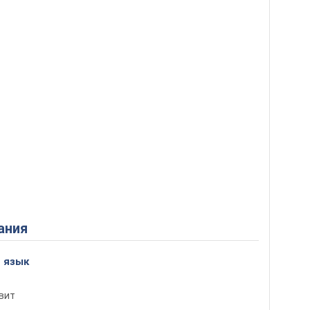
ания
 язык
свит