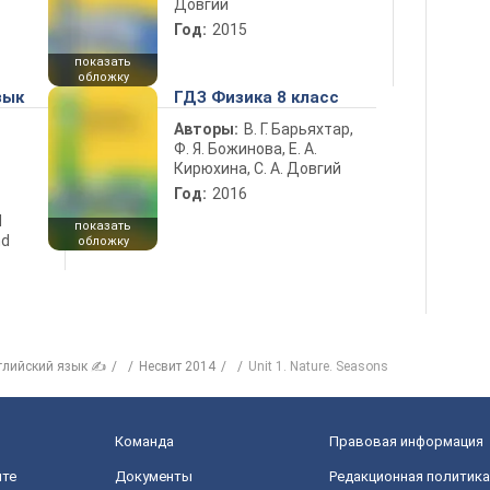
Довгий
Год:
2015
показать
обложку
зык
ГДЗ Физика 8 класс
Авторы:
В. Г. Барьяхтар,
Ф. Я. Божинова, Е. А.
Кирюхина, С. А. Довгий
Год:
2016
d
показать
nd
обложку
глийский язык ✍
Несвит 2014
Unit 1. Nature. Seasons
Команда
Правовая информация
йте
Документы
Редакционная политика