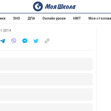
ики
ЗНО
ДПА
Онлайн уроки
НМТ
Моя столов
ит 2014