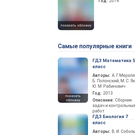
Год:
2014
показать обложку
Самые популярные книги
ГДЗ Математика 
класс
Авторы:
А. Г. Мерзля
Б. Полонский, М. С. Як
Ю. М. Рабинович
Год:
2013
показать
Описание:
Сборник
обложку
задач и контрольны
работ
ГДЗ Биология 7
класс
Авторы:
В. И. Собол