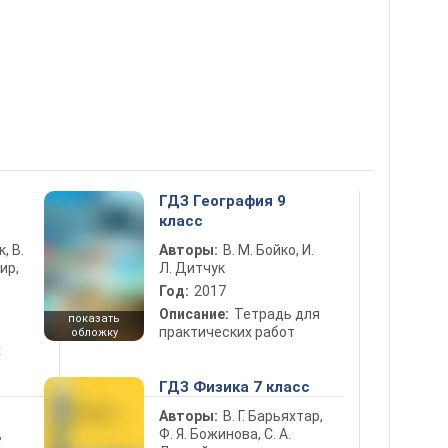
5
ГДЗ География 9
класс
к, В.
Авторы:
В. М. Бойко, И.
ир,
Л. Дитчук
Год:
2017
Описание:
Тетрадь для
показать
практических работ
обложку
х
ГДЗ Физика 7 класс
Авторы:
В. Г. Барьяхтар,
Ф. Я. Божинова, С. А.
ь