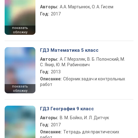
Авторы:
А.А. Мартынюк, О. А. Гисем
Год:
2017
показать
обложку
ГДЗ Математика 5 класс
Авторы:
А. Г. Мерзляк, В. Б. Полонский, М.
С. Якир, Ю. М. Рабинович
Год:
2013
Описание:
Сборник задач и контрольных
работ
показать
обложку
ГДЗ География 9 класс
Авторы:
В. М. Бойко, И. Л. Дитчук
Год:
2017
Описание:
Тетрадь для практических
работ