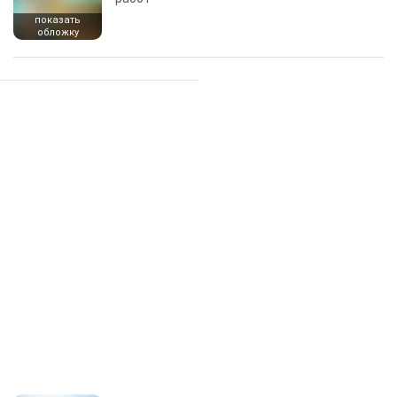
показать
обложку