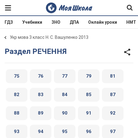
ГДЗ
Учебники
ЗНО
ДПА
Онлайн уроки
НМТ
Укр мова 3 класс Н. С. Вашуленко 2013
Раздел РЕЧЕННЯ
75
76
77
79
81
82
83
84
85
87
88
89
90
91
92
93
94
95
96
97