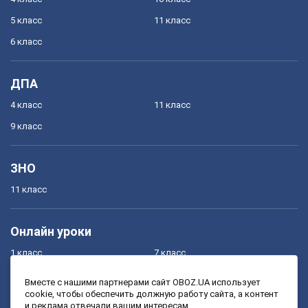
5 класс
11 класс
6 класс
ДПА
4 класс
11 класс
9 класс
ЗНО
11 класс
Онлайн уроки
1 класс
7 класс
2 класс
8 класс
Вместе с нашими партнерами сайт OBOZ.UA использует
cookie, чтобы обеспечить должную работу сайта, а контент
3 класс
9 класс
и реклама отвечали вашим интересам.