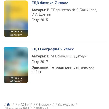
ГДЗ Физика 7 класс
Авторы:
В. Г. Барьяхтар, Ф. Я. Божинова,
С. А. Довгий
Год:
2015
показать
обложку
ГДЗ География 9 класс
Авторы:
В. М. Бойко, И. Л. Дитчук
Год:
2017
Описание:
Тетрадь для практических
работ
показать
обложку
✅ ГДЗ ✅
⚡ 3 класс ⚡
Укр мова ✍
Вашуленко 2013
РЕЧЕННЯ