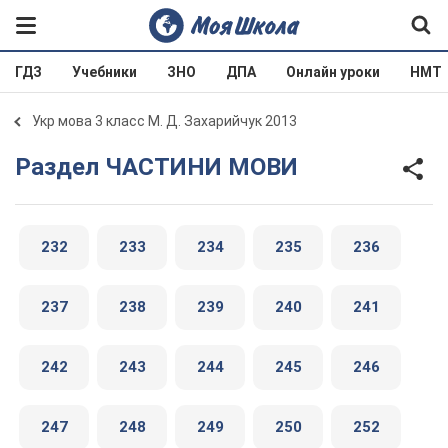
ГДЗ
Учебники
ЗНО
ДПА
Онлайн уроки
НМТ
Укр мова 3 класс М. Д. Захарийчук 2013
Раздел ЧАСТИНИ МОВИ
232
233
234
235
236
237
238
239
240
241
242
243
244
245
246
247
248
249
250
252