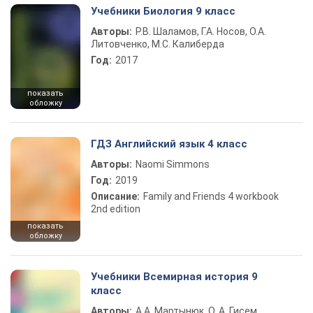
Учебники Биология 9 класс
Авторы:
Р.В. Шаламов, Г.А. Носов, О.А.
Литовченко, М.С. Калиберда
Год:
2017
показать
обложку
ГДЗ Английский язык 4 класс
Авторы:
Naomi Simmons
Год:
2019
Описание:
Family and Friends 4 workbook
2nd edition
показать
обложку
Учебники Всемирная история 9
класс
Авторы:
А.А. Мартынюк, О. А. Гисем