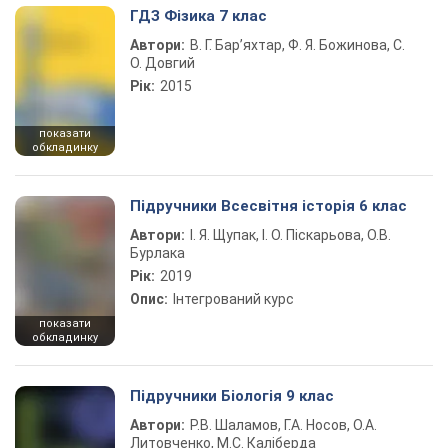
ГДЗ Фізика 7 клас
Автори:
В. Г. Бар’яхтар, Ф. Я. Божинова, С.
О. Довгий
Рік:
2015
показати
обкладинку
Підручники Всесвітня історія 6 клас
Автори:
І. Я. Щупак, І. О. Піскарьова, О.В.
Бурлака
Рік:
2019
Опис:
Інтегрований курс
показати
обкладинку
Підручники Біологія 9 клас
Автори:
Р.В. Шаламов, Г.А. Носов, О.А.
Литовченко, М.С. Каліберда