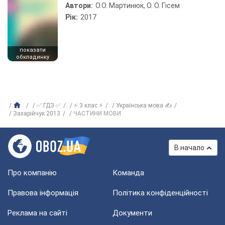
Автори:
О.О. Мартинюк, О. О. Гісем
Рік:
2017
показати
обкладинку
✅ ГДЗ ✅
⚡ 3 клас ⚡
Українська мова ✍
Захарійчук 2013
ЧАСТИНИ МОВИ
В начало
Про компанію
Команда
Правова інформація
Політика конфіденційності
Реклама на сайті
Документи