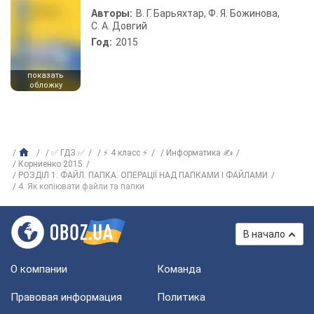
Авторы:
В. Г. Барьяхтар, Ф. Я. Божинова,
С. А. Довгий
Год:
2015
показать
обложку
✅ ГДЗ ✅
⚡ 4 класс ⚡
Информатика ✍
Корниенко 2015
РОЗДІЛ 1. ФАЙЛ. ПАПКА. ОПЕРАЦІЇ НАД ПАПКАМИ І ФАЙЛАМИ
4. Як копіювати файли та папки
В начало
О компании
Команда
Правовая информация
Политика