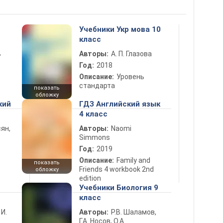
Учебники Укр мова 10
класс
ь
Авторы:
А. П. Глазова
Год:
2018
Описание:
Уровень
стандарта
показать
обложку
кий
ГДЗ Английский язык
4 класс
ян,
Авторы:
Naomi
Simmons
Год:
2019
Описание:
Family and
показать
Friends 4 workbook 2nd
обложку
edition
Учебники Биология 9
класс
 И.
Авторы:
Р.В. Шаламов,
Г.А. Носов, О.А.