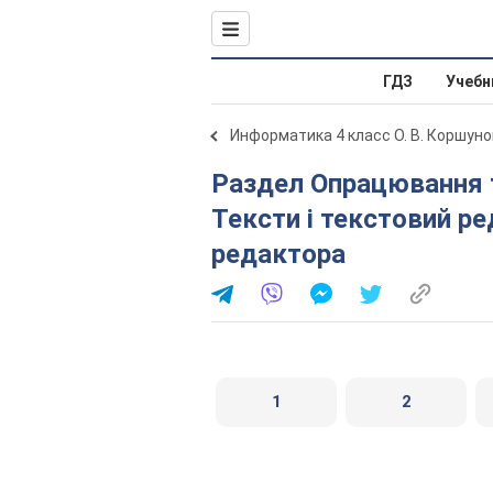
ГДЗ
Учебн
Информатика 4 класс О. В. Коршуно
Раздел Опрацювання тексту на комп’ютері. § 5.
Тексти і текстовий р
редактора
1
2