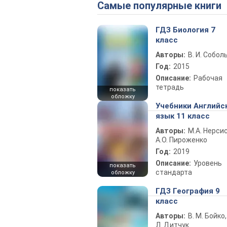
Самые популярные книги
ГДЗ Биология 7
класс
Авторы:
В. И. Собол
Год:
2015
Описание:
Рабочая
тетрадь
показать
обложку
Учебники Английс
язык 11 класс
Авторы:
М.А. Нерсис
А.О. Пироженко
Год:
2019
Описание:
Уровень
показать
стандарта
обложку
ГДЗ География 9
класс
Авторы:
В. М. Бойко,
Л. Дитчук