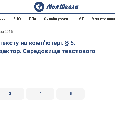
ики
ЗНО
ДПА
Онлайн уроки
НМТ
Моя столов
ва 2015
едактор. Середовище текстового
3
4
5