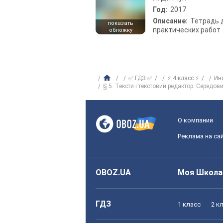
Год:
2017
Описание:
Тетрадь 
показать
практических работ
обложку
✅ ГДЗ ✅
⚡ 4 класс ⚡
Ин
§ 5. Тексти і текстовий редактор. Середо
О компании
Реклама на са
OBOZ.UA
Моя Школа
ГДЗ
1 класс
2 к