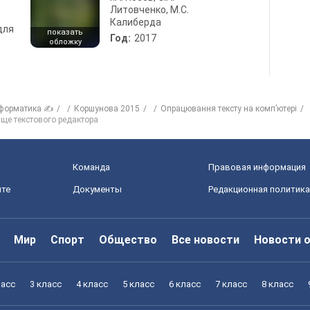
Литовченко, М.С.
Калиберда
для
показать
Год:
2017
обложку
форматика ✍
Коршунова 2015
Опрацювання тексту на комп’ютері
вище текстового редактора
Команда
Правовая информация
йте
Документы
Редакционная политика
Мир
Спорт
Общество
Все новости
Новости 
ласс
3 класс
4 класс
5 класс
6 класс
7 класс
8 класс