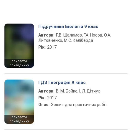
Підручники Біологія 9 клас
Автори:
Р.В. Шаламов, Г.А. Носов, О.А.
Литовченко, М.С. Каліберда
Рік:
2017
показати
обкладинку
ГДЗ Географія 9 клас
Автори:
В. М. Бойко, І. Л. Дітчук
Рік:
2017
Опис:
Зошит для практичних робіт
показати
обкладинку