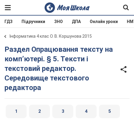
ГДЗ
Підручники
ЗНО
ДПА
Онлайн уроки
НМ
Інформатика 4 клас О. В. Коршунова 2015
Раздел Опрацювання тексту на
комп’ютері. § 5. Тексти і
текстовий редактор.
Середовище текстового
редактора
1
2
3
4
5