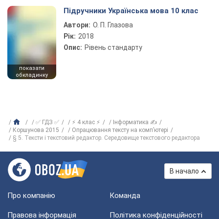
Підручники Українська мова 10 клас
Автори:
О. П. Глазова
Рік:
2018
Опис:
Рівень стандарту
показати
обкладинку
✅ ГДЗ ✅
⚡ 4 клас ⚡
Інформатика ✍
Коршунова 2015
Опрацювання тексту на комп’ютері
§ 5. Тексти і текстовий редактор. Середовище текстового редактора
В начало
Про компанію
Команда
Правова інформація
Політика конфіденційності