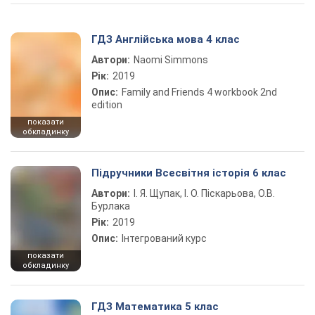
ГДЗ Англійська мова 4 клас
Автори:
Naomi Simmons
Рік:
2019
Опис:
Family and Friends 4 workbook 2nd
edition
показати
обкладинку
Підручники Всесвітня історія 6 клас
Автори:
І. Я. Щупак, І. О. Піскарьова, О.В.
Бурлака
Рік:
2019
Опис:
Інтегрований курс
показати
обкладинку
ГДЗ Математика 5 клас