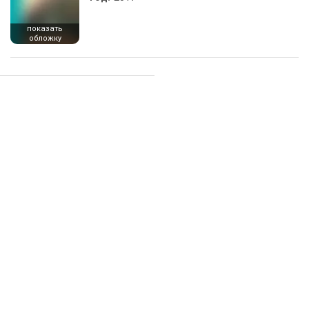
показать
обложку