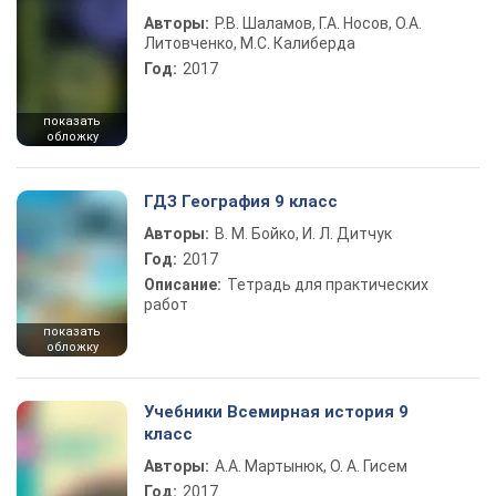
Авторы:
Р.В. Шаламов, Г.А. Носов, О.А.
Литовченко, М.С. Калиберда
Год:
2017
показать
обложку
ГДЗ География 9 класс
Авторы:
В. М. Бойко, И. Л. Дитчук
Год:
2017
Описание:
Тетрадь для практических
работ
показать
обложку
Учебники Всемирная история 9
класс
Авторы:
А.А. Мартынюк, О. А. Гисем
Год:
2017