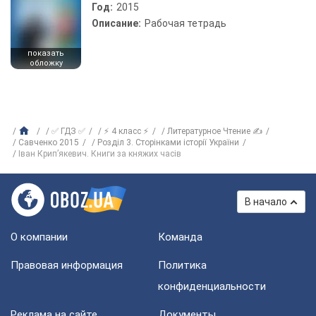
Год:
2015
Описание:
Рабочая тетрадь
показать
обложку
✅ ГДЗ ✅
⚡ 4 класс ⚡
Литературное Чтение ✍
Савченко 2015
Розділ 3. Сторінками історії України
Іван Крип’якевич. Книги за княжих часів
В начало
О компании
Команда
Правовая информация
Политика
конфиденциальности
Реклама на сайте
Документы