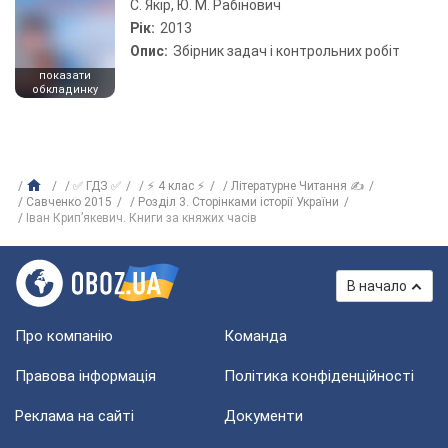
С. Якір, Ю. М. Рабінович
Рік:
2013
Опис:
Збірник задач і контрольних робіт
показати
обкладинку
✅ ГДЗ ✅
⚡ 4 клас ⚡
Літературне Читання ✍
Савченко 2015
Розділ 3. Сторінками історії України
Іван Крип’якевич. Книги за княжих часів
В начало
Про компанію
Команда
Правова інформація
Політика конфіденційності
Реклама на сайті
Документи