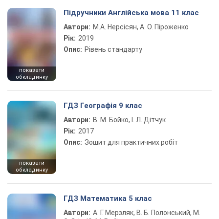
Підручники Англійська мова 11 клас
Автори:
М.А. Нерсісян, А. О. Піроженко
Рік:
2019
Опис:
Рівень стандарту
показати
обкладинку
ГДЗ Географія 9 клас
Автори:
В. М. Бойко, І. Л. Дітчук
Рік:
2017
Опис:
Зошит для практичних робіт
показати
обкладинку
ГДЗ Математика 5 клас
Автори:
А. Г. Мерзляк, В. Б. Полонський, М.