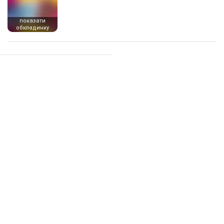
показати
обкладинку