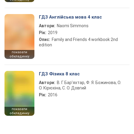
ГДЗ Англійська мова 4 клас
Автори:
Naomi Simmons
Рік:
2019
Опис:
Family and Friends 4 workbook 2nd
edition
показати
обкладинку
ГДЗ Фізика 8 клас
Автори:
В. Г. Бар’яхтар, Ф. Я. Божинова, О.
О. Кірюхіна, С. О. Довгий
Рік:
2016
показати
обкладинку