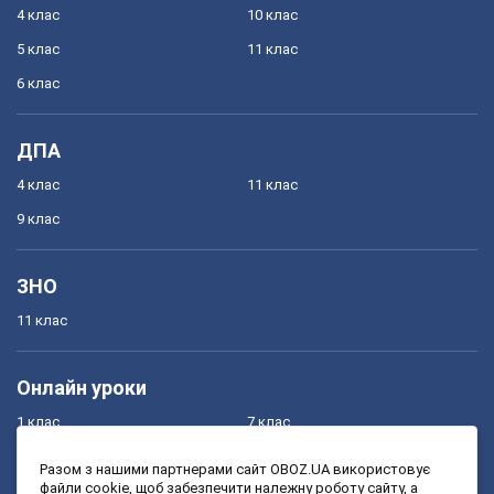
4 клас
10 клас
5 клас
11 клас
6 клас
ДПА
4 клас
11 клас
9 клас
ЗНО
11 клас
Онлайн уроки
1 клас
7 клас
2 клас
8 клас
Разом з нашими партнерами сайт OBOZ.UA використовує
файли cookie, щоб забезпечити належну роботу сайту, а
3 клас
9 клас