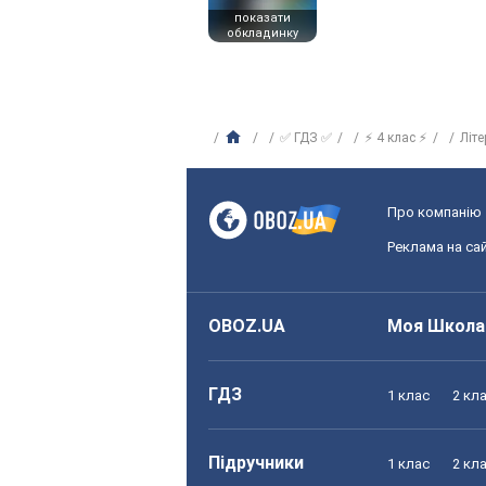
показати
обкладинку
✅ ГДЗ ✅
⚡ 4 клас ⚡
Літ
Про компанію
Реклама на сай
OBOZ.UA
Моя Школа
ГДЗ
1 клас
2 кл
Підручники
1 клас
2 кл