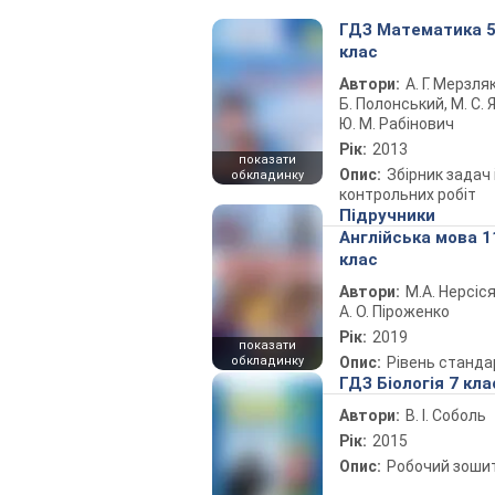
ГДЗ Математика 
клас
Автори:
А. Г. Мерзляк
Б. Полонський, М. С. Я
Ю. М. Рабінович
Рік:
2013
показати
Опис:
Збірник задач 
обкладинку
контрольних робіт
Підручники
Англійська мова 1
клас
Автори:
М.А. Нерсіся
А. О. Піроженко
Рік:
2019
показати
обкладинку
Опис:
Рівень станда
ГДЗ Біологія 7 кла
Автори:
В. І. Соболь
Рік:
2015
Опис:
Робочий зоши