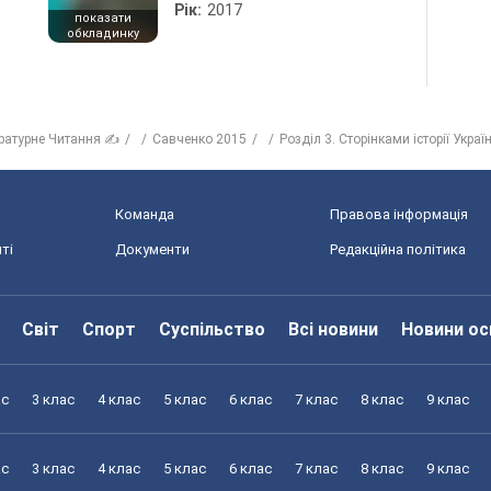
Рік:
2017
показати
обкладинку
ературне Читання ✍
Савченко 2015
Розділ 3. Сторінками історії Украї
Команда
Правова інформація
ті
Документи
Редакційна політика
Світ
Спорт
Суспільство
Всі новини
Новини ос
ас
3 клас
4 клас
5 клас
6 клас
7 клас
8 клас
9 клас
ас
3 клас
4 клас
5 клас
6 клас
7 клас
8 клас
9 клас