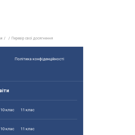
ни
Перевір свої досягнення
Політика конфіденційності
віти
10 клас
11 клас
10 клас
11 клас