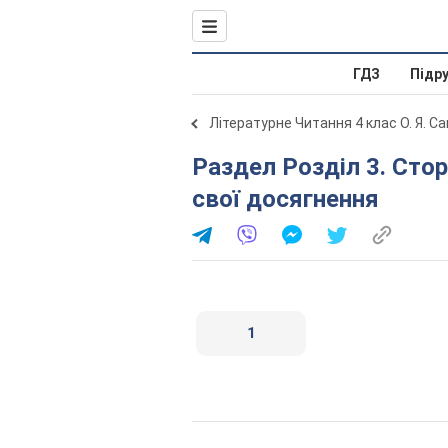
ГДЗ
Підр
Літературне Читання 4 клас О. Я. С
Раздел Розділ 3. Сторінками історії України. Перевір
свої досягнення
1