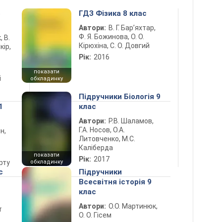
5
ГДЗ Фізика 8 клас
Автори:
В. Г. Бар’яхтар,
Ф. Я. Божинова, О. О.
, В.
Кірюхіна, С. О. Довгий
кір,
Рік:
2016
показати
і
обкладинку
Підручники Біологія 9
1
клас
Автори:
Р.В. Шаламов,
Г.А. Носов, О.А.
н,
Литовченко, М.С.
Каліберда
показати
Рік:
2017
рту
обкладинку
с
Підручники
Всесвітня історія 9
клас
Автори:
О.О. Мартинюк,
т
О. О. Гісем