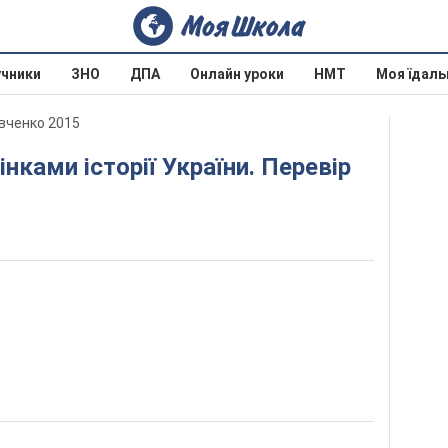
учники
ЗНО
ДПА
Онлайн уроки
НМТ
Моя їдаль
авченко 2015