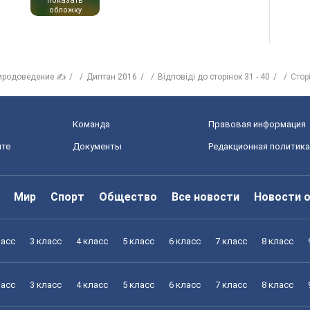
показать
обложку
иродоведение ✍
Диптан 2016
Відповіді до сторінок 31 - 40
Стор
Команда
Правовая информация
йте
Документы
Редакционная политика
Мир
Спорт
Общество
Все новости
Новости 
ласс
3 класс
4 класс
5 класс
6 класс
7 класс
8 класс
ласс
3 класс
4 класс
5 класс
6 класс
7 класс
8 класс