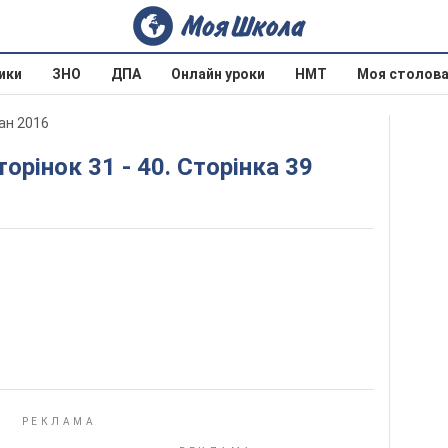
ики
ЗНО
ДПА
Онлайн уроки
НМТ
Моя столов
ан 2016
торінок 31 - 40. Сторінка 39