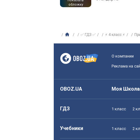
показать
обложку
✅ ГДЗ ✅
⚡ 4 класс ⚡
Пр
О компании
Реклама на са
OBOZ.UA
Моя Школа
ГДЗ
1 класс
2 к
Учебники
1 класс
2 к