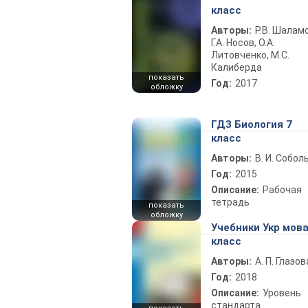
класс
Авторы:
Р.В. Шаламо
Г.А. Носов, О.А.
Литовченко, М.С.
Калиберда
показать
Год:
2017
обложку
ГДЗ Биология 7
класс
Авторы:
В. И. Собол
Год:
2015
Описание:
Рабочая
тетрадь
показать
обложку
Учебники Укр мова
класс
Авторы:
А. П. Глазов
Год:
2018
Описание:
Уровень
стандарта