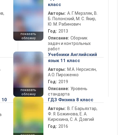
класс
в,
Авторы:
А. Г. Мерзляк, В.
Б. Полонский, М. С. Якир,
Ю. М. Рабинович
Год:
2013
показать
Описание:
Сборник
обложку
задач и контрольных
работ
Учебники Английский
язык 11 класс
ь
Авторы:
М.А. Нерсисян,
А.О. Пироженко
Год:
2019
Описание:
Уровень
показать
стандарта
обложку
 10
ГДЗ Физика 8 класс
Авторы:
В. Г. Барьяхтар,
Ф. Я. Божинова, Е. А.
а
Кирюхина, С. А. Довгий
Год:
2016