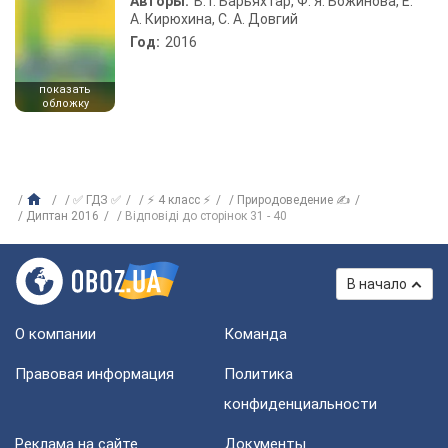
Авторы:
В. Г. Барьяхтар, Ф. Я. Божинова, Е.
А. Кирюхина, С. А. Довгий
Год:
2016
показать
обложку
✅ ГДЗ ✅
⚡ 4 класс ⚡
Природоведение ✍
Диптан 2016
Відповіді до сторінок 31 - 40
В начало
О компании
Команда
Правовая информация
Политика
конфиденциальности
Реклама на сайте
Документы