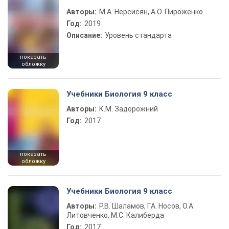
Авторы:
М.А. Нерсисян, А.О. Пироженко
Год:
2019
Описание:
Уровень стандарта
показать
обложку
Учебники Биология 9 класс
Авторы:
К.М. Задорожний
Год:
2017
показать
обложку
Учебники Биология 9 класс
Авторы:
Р.В. Шаламов, Г.А. Носов, О.А.
Литовченко, М.С. Калиберда
Год:
2017