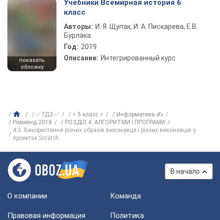
Учебники Всемирная история 6
класс
Авторы:
И. Я. Щупак, И. А. Пискарева, Е.В.
Бурлака
Год:
2019
Описание:
Интегрированный курс
показать
обложку
✅ ГДЗ ✅
⚡ 5 класс ⚡
Информатика ✍
Ривкинд 2018
РОЗДІЛ 4. АЛГОРИТМИ І ПРОГРАМИ
4.3. Використання різних образів виконавця і різних виконавців у
проектах Scratch
В начало
О компании
Команда
Правовая информация
Политика