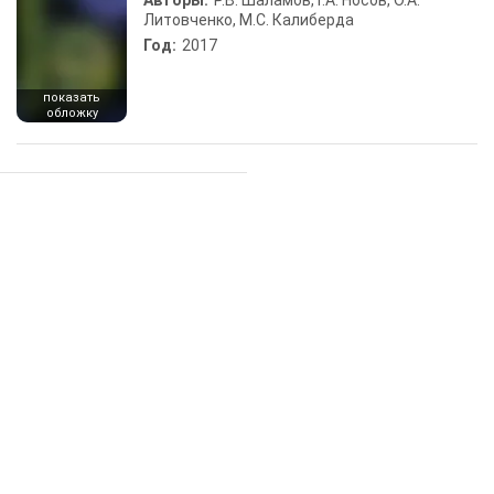
Авторы:
Р.В. Шаламов, Г.А. Носов, О.А.
Литовченко, М.С. Калиберда
Год:
2017
показать
обложку