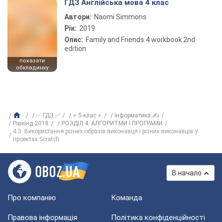
ГДЗ Англійська мова 4 клас
Автори:
Naomi Simmons
Рік:
2019
Опис:
Family and Friends 4 workbook 2nd
edition
показати
обкладинку
✅ ГДЗ ✅
⚡ 5 клас ⚡
Інформатика ✍
Рівкінд 2018
РОЗДІЛ 4. АЛГОРИТМИ І ПРОГРАМИ
4.3. Використання різних образів виконавця і різних виконавців у
проектах Scratch
В начало
Про компанію
Команда
Правова інформація
Політика конфіденційності