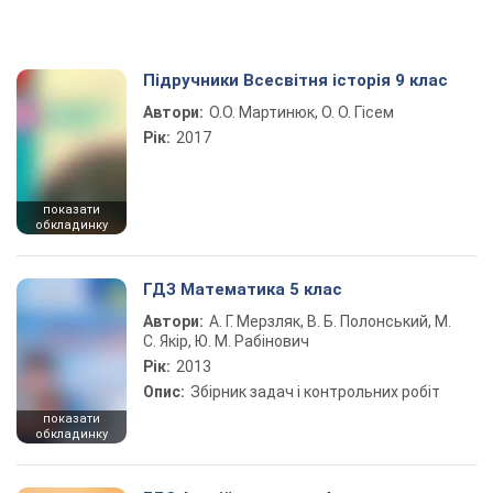
Підручники Всесвітня історія 9 клас
Автори:
О.О. Мартинюк, О. О. Гісем
Рік:
2017
показати
обкладинку
ГДЗ Математика 5 клас
Автори:
А. Г. Мерзляк, В. Б. Полонський, М.
С. Якір, Ю. М. Рабінович
Рік:
2013
Опис:
Збірник задач і контрольних робіт
показати
обкладинку