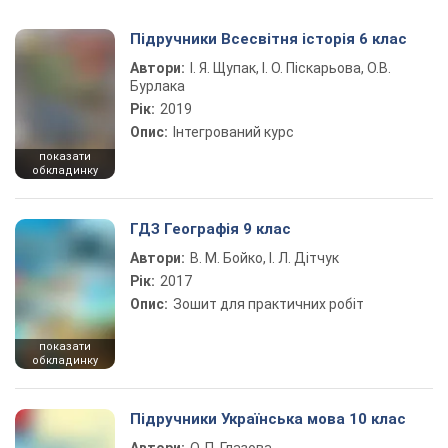
Підручники Всесвітня історія 6 клас
Автори:
І. Я. Щупак, І. О. Піскарьова, О.В.
Бурлака
Рік:
2019
Опис:
Інтегрований курс
показати
обкладинку
ГДЗ Географія 9 клас
Автори:
В. М. Бойко, І. Л. Дітчук
Рік:
2017
Опис:
Зошит для практичних робіт
показати
обкладинку
Підручники Українська мова 10 клас