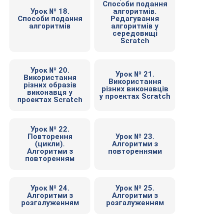
Способи подання
Урок № 18.
алгоритмів.
Способи подання
Редагування
алгоритмів
алгоритмів у
середовищі
Scratch
Урок № 20.
Урок № 21.
Використання
Використання
різних образів
різних виконавців
виконавця у
у проектах Scratch
проектах Scratch
Урок № 22.
Повторення
Урок № 23.
(цикли).
Алгоритми з
Алгоритми з
повтореннями
повторенням
Урок № 24.
Урок № 25.
Алгоритми з
Алгоритми з
розгалуженням
розгалуженням