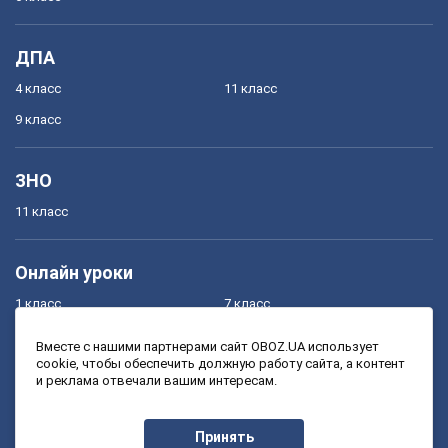
ДПА
4 класс
11 класс
9 класс
ЗНО
11 класс
Онлайн уроки
1 класс
7 класс
2 класс
8 класс
Вместе с нашими партнерами сайт OBOZ.UA использует
cookie, чтобы обеспечить должную работу сайта, а контент
3 класс
9 класс
и реклама отвечали вашим интересам.
4 класс
10 класс
5 класс
11 класс
Принять