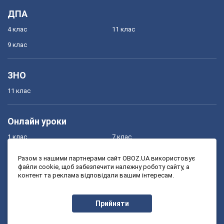
ДПА
4 клас
11 клас
9 клас
ЗНО
11 клас
Онлайн уроки
1 клас
7 клас
2 клас
8 клас
Разом з нашими партнерами сайт OBOZ.UA використовує
файли cookie, щоб забезпечити належну роботу сайту, а
3 клас
9 клас
контент та реклама відповідали вашим інтересам.
4 клас
10 клас
5 клас
11 клас
Прийняти
6 клас