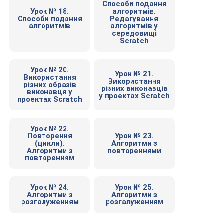
Способи подання
Урок № 18.
алгоритмів.
Способи подання
Редагування
алгоритмів
алгоритмів у
середовищі
Scratch
Урок № 20.
Урок № 21.
Використання
Використання
різних образів
різних виконавців
виконавця у
у проектах Scratch
проектах Scratch
Урок № 22.
Повторення
Урок № 23.
(цикли).
Алгоритми з
Алгоритми з
повтореннями
повторенням
Урок № 24.
Урок № 25.
Алгоритми з
Алгоритми з
розгалуженням
розгалуженням