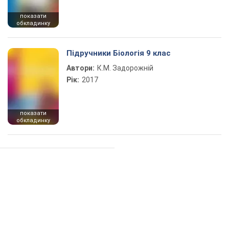
показати
обкладинку
Підручники Біологія 9 клас
Автори:
К.М. Задорожній
Рік:
2017
показати
обкладинку