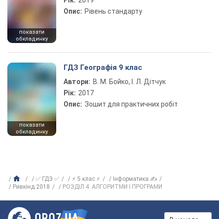
Рік:
2019
Опис:
Рівень стандарту
показати
обкладинку
ГДЗ Географія 9 клас
Автори:
В. М. Бойко, І. Л. Дітчук
Рік:
2017
Опис:
Зошит для практичних робіт
показати
обкладинку
✅ ГДЗ ✅
⚡ 5 клас ⚡
Інформатика ✍
Ривкінд 2018
РОЗДІЛ 4. АЛГОРИТМИ І ПРОГРАМИ