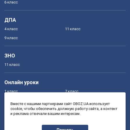
6 класс
ДПА
4 класс
11 класс
9 класс
ЗНО
11 класс
Онлайн уроки
1 класс
7 класс
2 класс
8 класс
Вместе с нашими партнерами сайт OBOZ.UA использует
cookie, чтобы обеспечить должную работу сайта, а контент
3 класс
9 класс
и реклама отвечали вашим интересам.
4 класс
10 класс
5 класс
11 класс