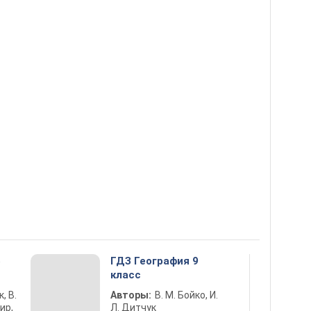
5
ГДЗ География 9
класс
к, В.
Авторы:
В. М. Бойко, И.
ир,
Л. Дитчук