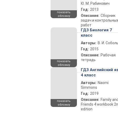
Ю. М. Рабинович
Год:
2013
показать
Описание:
Сборник
обложку
задач и контрольны
работ
ГДЗ Биология 7
класс
Авторы:
В. И. Собол
Год:
2015
Описание:
Рабочая
тетрадь
показать
обложку
ГДЗ Английский я
4 класс
Авторы:
Naomi
Simmons
Год:
2019
Описание:
Family an
показать
Friends 4 workbook 2
обложку
edition