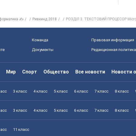
форматика ✍
Ривкинд 2018
РОЗДІЛ 3. ТЕКСТОВИЙ ПРОЦЕСОР Microso
Команда
Правовая информация
йте
Документы
Редакционная политика
Мир
Спорт
Общество
Все новости
Новости 
ласс
3 класс
4 класс
5 класс
6 класс
7 класс
8 класс
ласс
3 класс
4 класс
5 класс
6 класс
7 класс
8 класс
ласс
11 класс