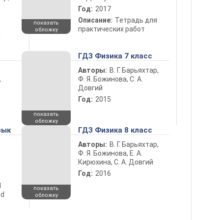
Год:
2017
Описание:
Тетрадь для
показать
практических работ
обложку
х
ГДЗ Физика 7 класс
Авторы:
В. Г. Барьяхтар,
Ф. Я. Божинова, С. А.
ь
Довгий
Год:
2015
показать
обложку
зык
ГДЗ Физика 8 класс
Авторы:
В. Г. Барьяхтар,
Ф. Я. Божинова, Е. А.
Кирюхина, С. А. Довгий
Год:
2016
d
показать
nd
обложку