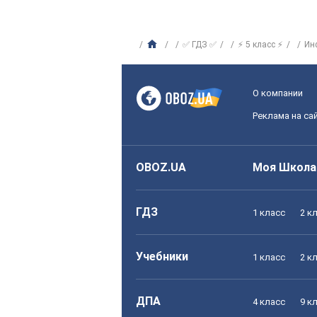
✅ ГДЗ ✅
⚡ 5 класс ⚡
Ин
О компании
Реклама на са
OBOZ.UA
Моя Школа
ГДЗ
1 класс
2 к
Учебники
1 класс
2 к
ДПА
4 класс
9 к