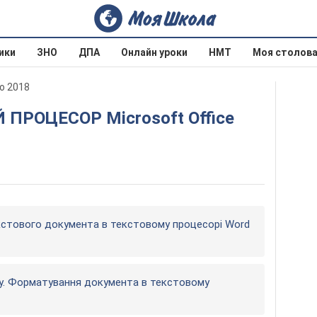
ики
ЗНО
ДПА
Онлайн уроки
НМТ
Моя столов
о 2018
екстового документа в текстовому процесорі Word
сту. Форматування документа в текстовому