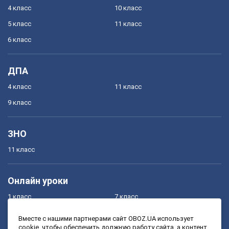
4 класс
10 класс
5 класс
11 класс
6 класс
ДПА
4 класс
11 класс
9 класс
ЗНО
11 класс
Онлайн уроки
1 класс
7 класс
2 класс
8 класс
Вместе с нашими партнерами сайт OBOZ.UA использует
cookie, чтобы обеспечить должную работу сайта, а контент
3 класс
9 класс