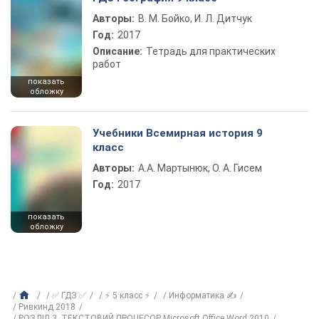
Авторы:
В. М. Бойко, И. Л. Дитчук
Год:
2017
Описание:
Тетрадь для практических
работ
показать
обложку
Учебники Всемирная история 9
класс
Авторы:
А.А. Мартынюк, О. А. Гисем
Год:
2017
показать
обложку
✅ ГДЗ ✅
⚡ 5 класс ⚡
Информатика ✍
Ривкинд 2018
РОЗДІЛ 3. ТЕКСТОВИЙ ПРОЦЕСОР Microsoft Office Word 2010