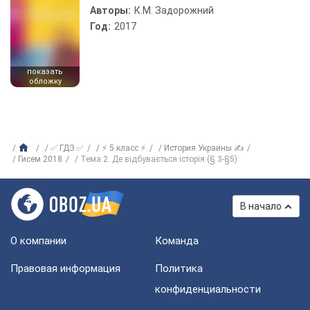
Авторы:
К.М. Задорожний
Год:
2017
показать
обложку
✅ ГДЗ ✅
⚡ 5 класс ⚡
История Украины ✍
Гисем 2018
Тема 2. Де відбувається історія (§ 3-§5)
В начало
О компании
Команда
Правовая информация
Политика
конфиденциальности