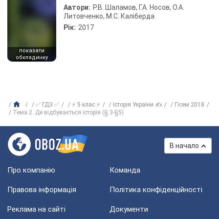
Автори:
Р.В. Шаламов, Г.А. Носов, О.А.
Литовченко, М.С. Каліберда
Рік:
2017
показати
обкладинку
✅ ГДЗ ✅
⚡ 5 клас ⚡
Історія України ✍
Гісем 2018
Тема 2. Де відбувається історія (§ 3-§5)
В начало
Про компанію
Команда
Правова інформація
Політика конфіденційності
Реклама на сайті
Документи