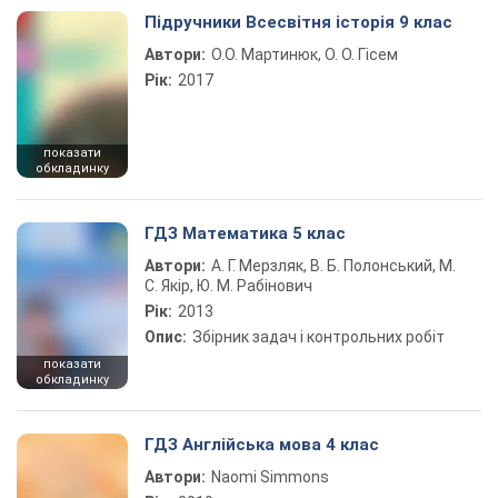
Підручники Всесвітня історія 9 клас
Автори:
О.О. Мартинюк, О. О. Гісем
Рік:
2017
показати
обкладинку
ГДЗ Математика 5 клас
Автори:
А. Г. Мерзляк, В. Б. Полонський, М.
С. Якір, Ю. М. Рабінович
Рік:
2013
Опис:
Збірник задач і контрольних робіт
показати
обкладинку
ГДЗ Англійська мова 4 клас
Автори:
Naomi Simmons