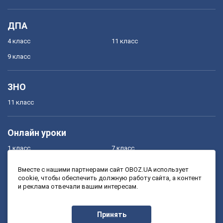
ДПА
4 класс
11 класс
9 класс
ЗНО
11 класс
Онлайн уроки
1 класс
7 класс
2 класс
8 класс
Вместе с нашими партнерами сайт OBOZ.UA использует
cookie, чтобы обеспечить должную работу сайта, а контент
3 класс
9 класс
и реклама отвечали вашим интересам.
4 класс
10 класс
5 класс
11 класс
Принять