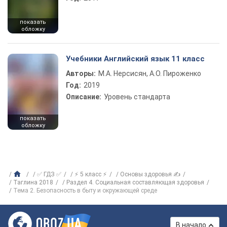
показать
обложку
Учебники Английский язык 11 класс
Авторы:
М.А. Нерсисян, А.О. Пироженко
Год:
2019
Описание:
Уровень стандарта
показать
обложку
✅ ГДЗ ✅
⚡ 5 класс ⚡
Основы здоровья ✍
Таглина 2018
Раздел 4. Социальная составляющая здоровья
Тема 2. Безопасность в быту и окружающей среде
В начало