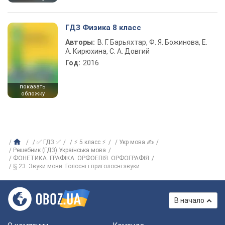
ГДЗ Физика 8 класс
Авторы:
В. Г. Барьяхтар, Ф. Я. Божинова, Е.
А. Кирюхина, С. А. Довгий
Год:
2016
показать
обложку
✅ ГДЗ ✅
⚡ 5 класс ⚡
Укр мова ✍
Решебник (ГДЗ) Українська мова
ФОНЕТИКА. ГРАФІКА. ОРФОЕПІЯ. ОРФОГРАФІЯ
§ 23. Звуки мови. Голосні і приголосні звуки
В начало