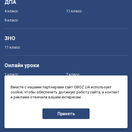
ДПА
4 класс
11 класс
9 класс
ЗНО
11 класс
Онлайн уроки
1 класс
7 класс
2 класс
8 класс
Вместе с нашими партнерами сайт OBOZ.UA использует
cookie, чтобы обеспечить должную работу сайта, а контент
3 класс
9 класс
и реклама отвечали вашим интересам.
4 класс
10 класс
5 класс
11 класс
Принять
6 класс