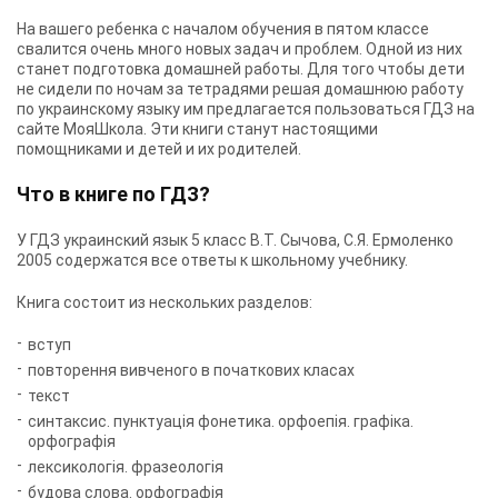
На вашего ребенка с началом обучения в пятом классе
свалится очень много новых задач и проблем. Одной из них
станет подготовка домашней работы. Для того чтобы дети
не сидели по ночам за тетрадями решая домашнюю работу
по украинскому языку им предлагается пользоваться ГДЗ на
сайте МояШкола. Эти книги станут настоящими
помощниками и детей и их родителей.
Что в книге по ГДЗ?
У ГДЗ украинский язык 5 класс В.Т. Сычова, С.Я. Ермоленко
2005 содержатся все ответы к школьному учебнику.
Книга состоит из нескольких разделов:
вступ
повторення вивченого в початкових класах
текст
синтаксис. пунктуація фонетика. орфоепія. графіка.
орфографія
лексикологія. фразеологія
будова слова. орфографія