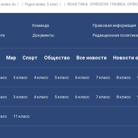
р мова ✍
Рiдна мова, 5 клас
ФОНЕТИКА. ОРФОЕПІЯ. ГРАФІКА. ОРФО
Команда
Правовая информация
йте
Документы
Редакционная политика
Мир
Спорт
Общество
Все новости
Новости 
ласс
3 класс
4 класс
5 класс
6 класс
7 класс
8 класс
ласс
3 класс
4 класс
5 класс
6 класс
7 класс
8 класс
ласс
11 класс