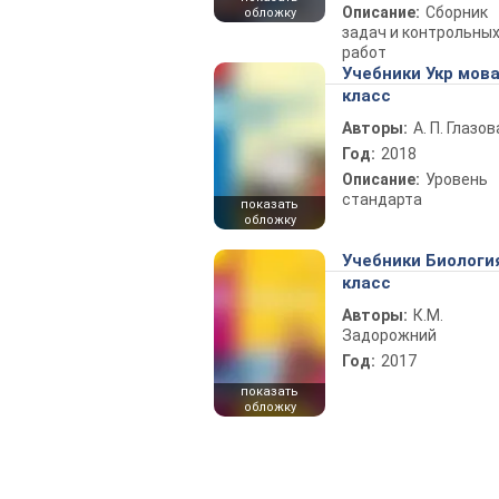
Описание:
Сборник
обложку
задач и контрольны
работ
Учебники Укр мова
класс
Авторы:
А. П. Глазов
Год:
2018
Описание:
Уровень
стандарта
показать
обложку
Учебники Биологи
класс
Авторы:
К.М.
Задорожний
Год:
2017
показать
обложку