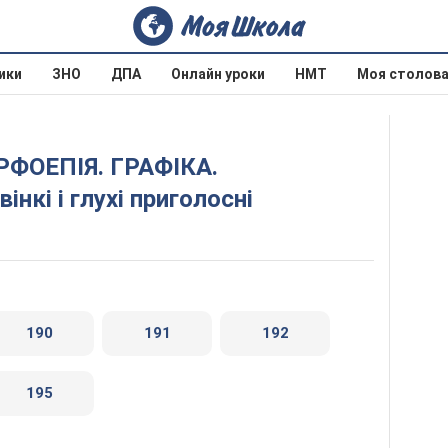
ики
ЗНО
ДПА
Онлайн уроки
НМТ
Моя столов
нкі і глухі приголосні
190
191
192
195