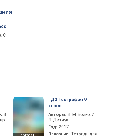
ания
асс
, С.
5
ГДЗ География 9
класс
к, В.
Авторы:
В. М. Бойко, И.
ир,
Л. Дитчук
Год:
2017
Описание:
Тетрадь для
показать