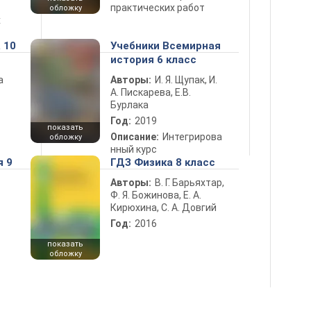
практических работ
обложку
х
 10
Учебники Всемирная
история 6 класс
а
Авторы:
И. Я. Щупак, И.
А. Пискарева, Е.В.
Бурлака
Год:
2019
показать
Описание:
Интегрирова
обложку
нный курс
я 9
ГДЗ Физика 8 класс
Авторы:
В. Г. Барьяхтар,
Ф. Я. Божинова, Е. А.
Кирюхина, С. А. Довгий
Год:
2016
показать
обложку