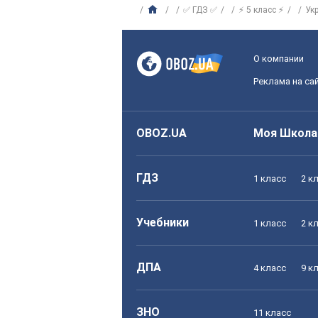
✅ ГДЗ ✅
⚡ 5 класс ⚡
Ук
О компании
Реклама на са
OBOZ.UA
Моя Школа
ГДЗ
1 класс
2 к
Учебники
1 класс
2 к
ДПА
4 класс
9 к
ЗНО
11 класс