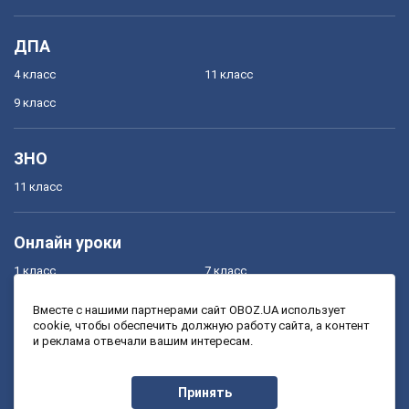
ДПА
4 класс
11 класс
9 класс
ЗНО
11 класс
Онлайн уроки
1 класс
7 класс
2 класс
8 класс
Вместе с нашими партнерами сайт OBOZ.UA использует
cookie, чтобы обеспечить должную работу сайта, а контент
3 класс
9 класс
и реклама отвечали вашим интересам.
4 класс
10 класс
5 класс
11 класс
Принять