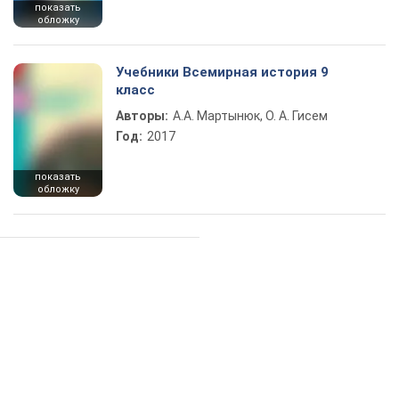
показать
обложку
Учебники Всемирная история 9
класс
Авторы:
А.А. Мартынюк, О. А. Гисем
Год:
2017
показать
обложку