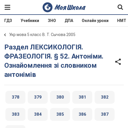
ГДЗ
Учебники
ЗНО
ДПА
Онлайн уроки
НМТ
Укр мова 5 класс В. Т. Сычова 2005
Раздел ЛЕКСИКОЛОГІЯ.
ФРАЗЕОЛОГІЯ. § 52. Антоніми.
Ознайомлення зі словником
антонімів
378
379
380
381
382
383
384
385
386
387