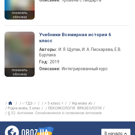
Описание:
Уровень стандарта
показать
обложку
Учебники Всемирная история 6
класс
Авторы:
И. Я. Щупак, И. А. Пискарева, Е.В.
Бурлака
Год:
2019
Описание:
Интегрированный курс
показать
обложку
✅ ГДЗ ✅
⚡ 5 класс ⚡
Укр мова ✍
Рiдна мова, 5 клас
ЛЕКСИКОЛОГІЯ. ФРАЗЕОЛОГІЯ
§ 52. Антоніми. Ознайомлення зі словником антонімів
В начало