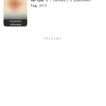
Авторы:
В. Т. Сычова, С. Я. Ермоленко
Год:
2013
показать
обложку