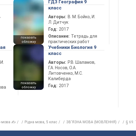
ГДЗ География 9
класс
ь
Авторы:
В. М. Бойко, И.
Л. Дитчук
Год:
2017
Описание:
Тетрадь для
показать
практических работ
обложку
ная
Учебники Биология 9
класс
 И.
Авторы:
Р.В. Шаламов,
Г.А. Носов, О.А.
Литовченко, М.С.
Калиберда
показать
Год:
2017
ова
обложку
р мова ✍
Рiдна мова, 5 клас
ЗВ'ЯЗНА МОВА (МОВЛЕННЯ)
§ 69.