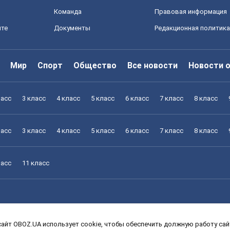
Команда
Правовая информация
йте
Документы
Редакционная политика
Мир
Спорт
Общество
Все новости
Новости 
ласс
3 класс
4 класс
5 класс
6 класс
7 класс
8 класс
ласс
3 класс
4 класс
5 класс
6 класс
7 класс
8 класс
ласс
11 класс
айт OBOZ.UA использует cookie, чтобы обеспечить должную работу сайт
ласс
3 класс
4 класс
5 класс
6 класс
7 класс
8 класс