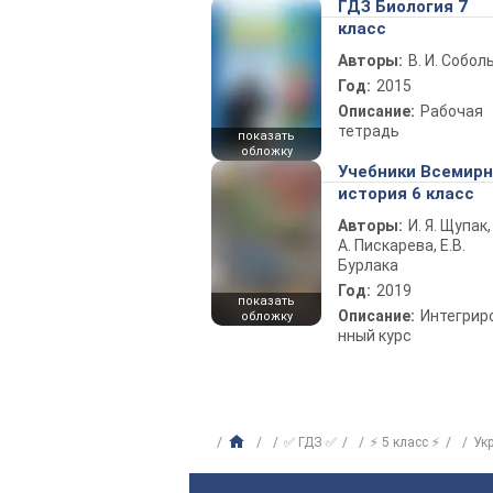
ГДЗ Биология 7
класс
Авторы:
В. И. Собол
Год:
2015
Описание:
Рабочая
тетрадь
показать
обложку
Учебники Всемир
история 6 класс
Авторы:
И. Я. Щупак,
А. Пискарева, Е.В.
Бурлака
Год:
2019
показать
Описание:
Интегрир
обложку
нный курс
✅ ГДЗ ✅
⚡ 5 класс ⚡
Ук