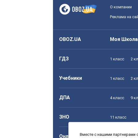
О компании
Реклама на са
OBOZ.UA
Моя Школа
ГДЗ
1 класс
2 к
Учебники
1 класс
2 к
ДПА
4 класс
9 к
ЗНО
11 класс
Вместе с нашими партнерами с
Онлайн уроки
1 класс
2 к