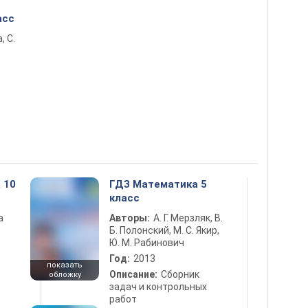
асс
, С.
 10
ГДЗ Математика 5
класс
а
Авторы:
А. Г. Мерзляк, В.
Б. Полонский, М. С. Якир,
Ю. М. Рабинович
Год:
2013
показать
Описание:
Сборник
обложку
задач и контрольных
работ