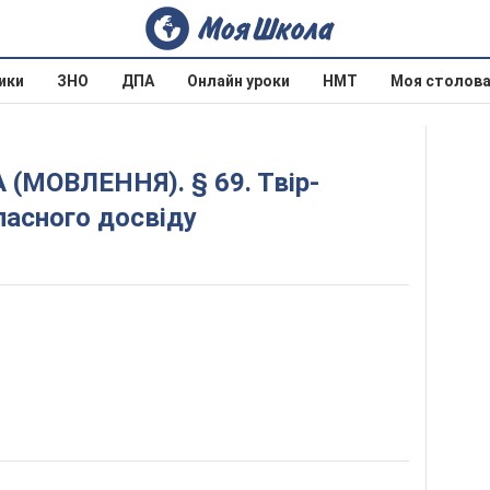
ики
ЗНО
ДПА
Онлайн уроки
НМТ
Моя столов
ласного досвіду