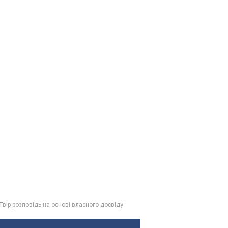
 Твір-розповідь на основі власного досвіду