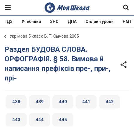
ГДЗ
Учебники
ЗНО
ДПА
Онлайн уроки
НМТ
Укр мова 5 класс В. Т. Сычова 2005
Раздел БУДОВА СЛОВА.
ОРФОГРАФІЯ. § 58. Вимова й
написання префіксів пре-, при-,
прі-
438
439
440
441
442
443
444
445