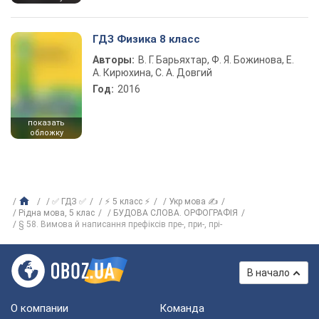
ГДЗ Физика 8 класс
Авторы:
В. Г. Барьяхтар, Ф. Я. Божинова, Е.
А. Кирюхина, С. А. Довгий
Год:
2016
показать
обложку
✅ ГДЗ ✅
⚡ 5 класс ⚡
Укр мова ✍
Рiдна мова, 5 клас
БУДОВА СЛОВА. ОРФОГРАФІЯ
§ 58. Вимова й написання префіксів пре-, при-, прі-
В начало
О компании
Команда