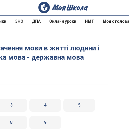
ики
ЗНО
ДПА
Онлайн уроки
НМТ
Моя столов
ька мова - державна мова
3
4
5
8
9