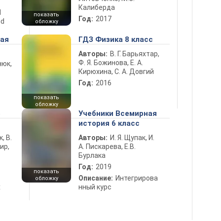
Калиберда
d
показать
Год:
2017
nd
обложку
ная
ГДЗ Физика 8 класс
Авторы:
В. Г. Барьяхтар,
Ф. Я. Божинова, Е. А.
нюк,
Кирюхина, С. А. Довгий
Год:
2016
показать
обложку
5
Учебники Всемирная
история 6 класс
к, В.
Авторы:
И. Я. Щупак, И.
ир,
А. Пискарева, Е.В.
Бурлака
Год:
2019
показать
Описание:
Интегрирова
обложку
х
нный курс