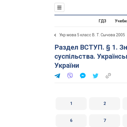
ГДЗ
Учебн
Укр мова 5 класс В. Т. Сычова 2005
Раздел ВСТУП. § 1. Значення мови в житті людини і
суспільства. Українс
України
1
2
6
7