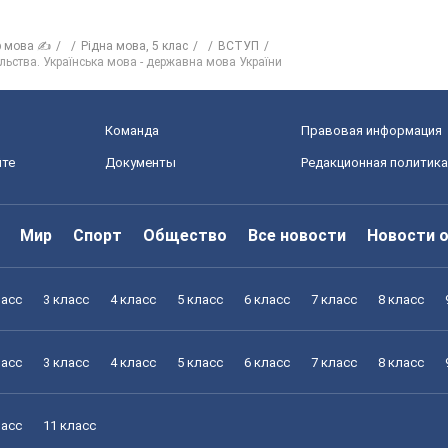
р мова ✍
Рiдна мова, 5 клас
ВСТУП
ільства. Українська мова - державна мова України
Команда
Правовая информация
йте
Документы
Редакционная политика
Мир
Спорт
Общество
Все новости
Новости 
ласс
3 класс
4 класс
5 класс
6 класс
7 класс
8 класс
ласс
3 класс
4 класс
5 класс
6 класс
7 класс
8 класс
ласс
11 класс