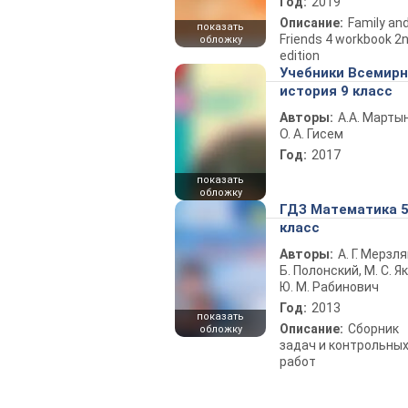
Год:
2019
Описание:
Family an
показать
Friends 4 workbook 2
обложку
edition
Учебники Всемир
история 9 класс
Авторы:
А.А. Марты
О. А. Гисем
Год:
2017
показать
обложку
ГДЗ Математика 
класс
Авторы:
А. Г. Мерзля
Б. Полонский, М. С. Як
Ю. М. Рабинович
Год:
2013
показать
Описание:
Сборник
обложку
задач и контрольны
работ