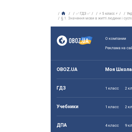
✅ ГДЗ ✅
⚡ 5 класс ⚡
Ук
§ 1. Значення мови в житті людини і сусп
О компании
Реклама на са
OBOZ.UA
Моя Школа
ГДЗ
1 класс
2 к
Учебники
1 класс
2 к
ДПА
4 класс
9 к