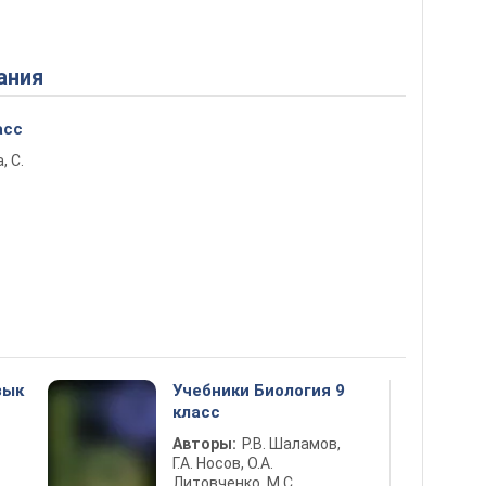
ания
асс
, С.
зык
Учебники Биология 9
класс
Авторы:
Р.В. Шаламов,
Г.А. Носов, О.А.
Литовченко, М.С.